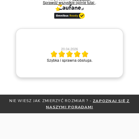
Sprawdź wszystkie opinie
tutaj
.
20.04.2026
M
Szybka i sprawna obsługa.
AJ SIĘ Z
OTRZYMAJ BEZPŁATNĄ MIARKĘ JUBILERSKĄ ORAZ
ZNIŻKI
ZAPISZ SIĘ DO NEWSLETTERA