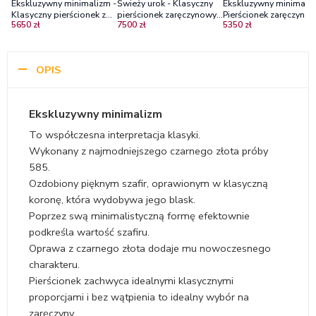
Ekskluzywny minimalizm -
Świeży urok - Klasyczny
Ekskluzywny minimaliz
Klasyczny pierścionek z
pierścionek zaręczynowy z
Pierścionek zaręczynow
5650 zł
7500 zł
5350 zł
czarnego złota z
czarnego złota z
czarnego złota ze
brylantem
diamentem
szmaragdem
OPIS
Ekskluzywny minimalizm
To współczesna interpretacja klasyki.
Wykonany z najmodniejszego czarnego złota próby
585.
Ozdobiony pięknym szafir, oprawionym w klasyczną
koronę, która wydobywa jego blask.
Poprzez swą minimalistyczną formę efektownie
podkreśla wartość szafiru.
Oprawa z czarnego złota dodaje mu nowoczesnego
charakteru.
Pierścionek zachwyca idealnymi klasycznymi
proporcjami i bez wątpienia to idealny wybór na
zaręczyny.