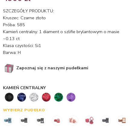
5.00
na 5
na
SZCZEGÓŁY PRODUKTU:
podstawie
Kruszec: Czarne złoto
ocen
Próba: 585
klientów
Kamień centralny: 1 diament o szlifie brylantowym o masie
~0.13 ct
Klasa czystości: Si1
Barwa: H
Zapoznaj się z naszymi pudełkami
KAMIEŃ CENTRALNY
WYBIERZ PUDEŁKO