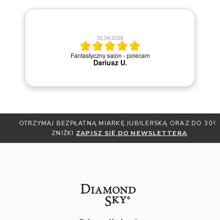
20.04.2026
M
Szybka i sprawna obsługa.
OTRZYMAJ BEZPŁATNĄ MIARKĘ JUBILERSKĄ ORAZ DO 30%
ZNIŻKI
ZAPISZ SIĘ DO NEWSLETTERA