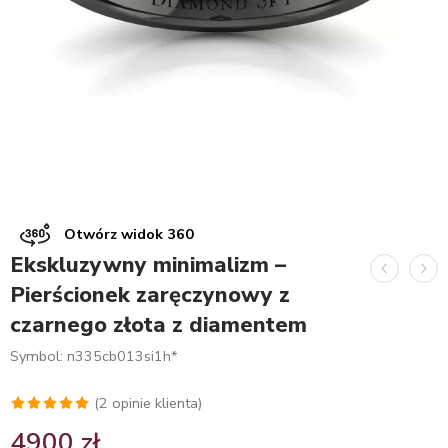
Otwórz widok 360
Ekskluzywny minimalizm –
Pierścionek zaręczynowy z
czarnego złota z diamentem
Symbol: n335cb013si1h*
(
2
opinie klienta)
Oceniony
2
4900
zł