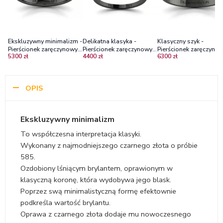
Ekskluzywny minimalizm -
Delikatna klasyka -
Klasyczny szyk -
Pierścionek zaręczynowy z
Pierścionek zaręczynowy z
Pierścionek zaręczynow
5300 zł
4400 zł
6300 zł
czarnego złota z
czarnego złota z
czarnego złota z
diamentem - wersja
diamentem
brylantem Si1/H
masywniejsza
OPIS
Ekskluzywny minimalizm
To współczesna interpretacja klasyki.
Wykonany z najmodniejszego czarnego złota o próbie
585.
Ozdobiony lśniącym brylantem, oprawionym w
klasyczną koronę, która wydobywa jego blask.
Poprzez swą minimalistyczną formę efektownie
podkreśla wartość brylantu.
Oprawa z czarnego złota dodaje mu nowoczesnego