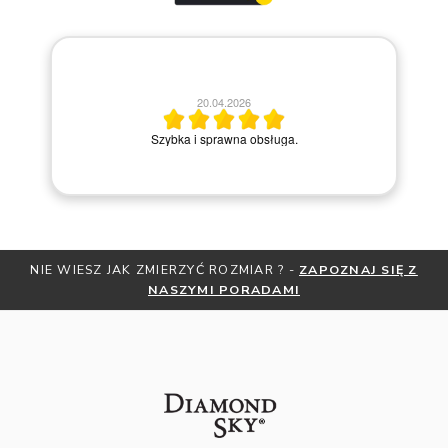
20.04.2026
M
Szybka i sprawna obsługa.
Z JAK ZMIERZYĆ ROZMIAR ? -
ZAPOZNAJ SIĘ Z
OTRZYMAJ BE
NASZYMI PORADAMI
ZNI