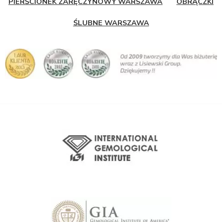
PIERŚCIONEK ZARĘCZYNOWY WARSZAWA
OBRĄCZKI
ŚLUBNE WARSZAWA