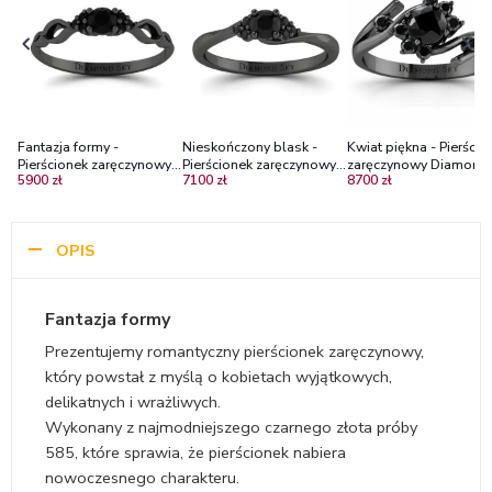
Fantazja formy -
Nieskończony blask -
Kwiat piękna - Pierścio
Pierścionek zaręczynowy z
Pierścionek zaręczynowy z
zaręczynowy Diamond
5900 zł
7100 zł
8700 zł
czarnego złota z czarnymi
czarnego złota z czarnymi
Sky, czarne złoto, czarn
diamentami
diamentami - Diamond
brylanty - Diamond Sky
Sky
OPIS
Fantazja formy
Prezentujemy romantyczny pierścionek zaręczynowy,
który powstał z myślą o kobietach wyjątkowych,
delikatnych i wrażliwych.
Wykonany z najmodniejszego czarnego złota próby
585, które sprawia, że pierścionek nabiera
nowoczesnego charakteru.