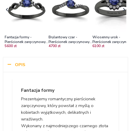
Fantazja formy -
Brylantowy czar -
Wiosenny urok -
Pierścionek zaręczynowy z
Pierścionek zaręczynowy z
Pierścionek zaręczynow
5600 zł
4700 zł
6100 zł
czarnego złota z szafirem
czarnego złota z szafirem
czarnego złota z szafi
i diamentami
i diamentami
i diamentami
OPIS
Fantazja formy
Prezentujemy romantyczny pierścionek
zaręczynowy, który powstał z myślą o
kobietach wyjątkowych, delikatnych i
wrażliwych.
Wykonany z najmodniejszego czarnego złota