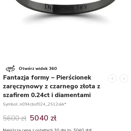
Otwórz widok 360
Fantazja formy – Pierścionek
zaręczynowy z czarnego złota z
szafirem 0.24ct i diamentami
Symbol: n094cbsf024_2512skk*
5040
zł
5600
zł
Najniższa cena z ostatnich 30 dni to:
5040
zł
zł