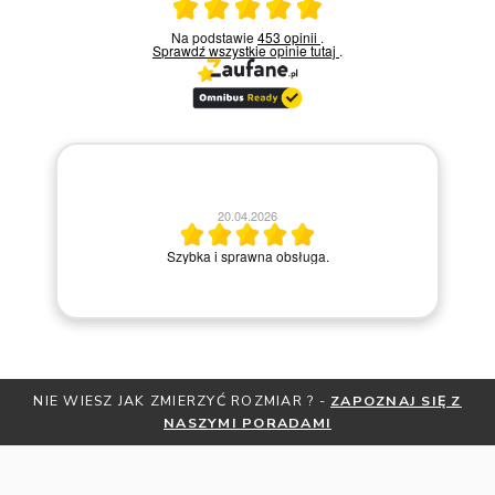
Ocena średnia 5 na 5
Na podstawie
453 opinii
.
Sprawdź wszystkie opinie
tutaj
.
13.04.2026
26
Miły kontakt telefoniczny z pracownikiem sklep
 obsługa.
kroku prowadziła przez zakup pierścionka o
NIE WIESZ JAK ZMIERZYĆ ROZMIAR ? -
ZAPOZNAJ SIĘ Z
NASZYMI PORADAMI