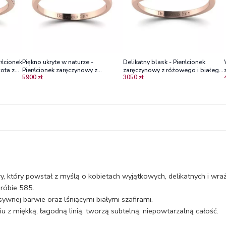
rścionek
Piękno ukryte w naturze -
Delikatny blask - Pierścionek
ota z
Pierścionek zaręczynowy z
zaręczynowy z różowego i białego
5900 zł
3050 zł
różowego złota z czarnym
złota z białymi szafirami
brylantem i białymi szafirami
 który powstał z myślą o kobietach wyjątkowych, delikatnych i wraż
róbie 585.
wnej barwie oraz lśniącymi białymi szafirami.
 z miękką, łagodną linią, tworzą subtelną, niepowtarzalną całość.