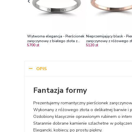
Wytworna elegancja - Pierścionek
Nieprzemijający blask - Pie
zaręczynowy z białego złota z
zaręczynowy z różowego zł
5700 zł
5120 zł
rubinami
rubinem i diamentami
OPIS
Fantazja formy
Prezentujemy romantyczny pierścionek zaręczynowy,
Wykonany z różowego złota o delikatnej barwie i p
Ozdobiony klasycznie oprawionym rubinem o intensy
Starannie dobrane kamienie szlachetne w połączeniu
Elegancki, kobiecy, po prostu piękny.