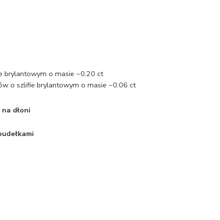
fie brylantowym o masie ~0.20 ct
iów o szlifie brylantowym o masie ~0.06 ct
 na dłoni
 pudełkami