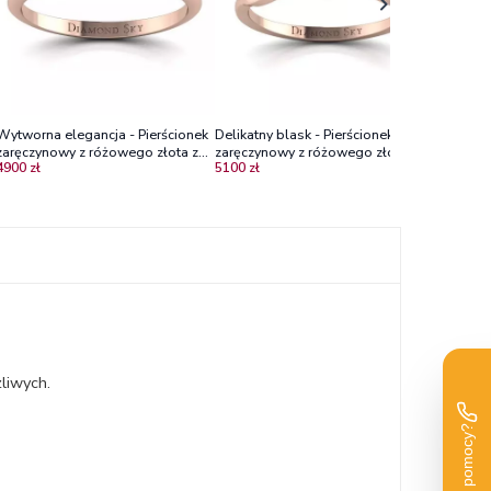
Wytworna elegancja - Pierścionek
Delikatny blask - Pierścionek
zaręczynowy z różowego złota z
zaręczynowy z różowego złota ze
4900 zł
5100 zł
szafirem, diamentami i rubinami
szmaragdem białymi szafirami
liwych.