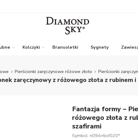
lubne
Kolczyki
Bransoletki
Sygnety
Zawiesz
nowe
Pierścionki zaręczynowe różowe złoto
Pierścionki zaręcz
ionek zaręczynowy z różowego złota z rubinem i
Fantazja formy – Pi
różowego złota z ru
szafirami
Symbol: n094rrbsf020*