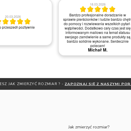
06.05.2026
20.06.2026
Dzień dobry Chciałabym Państwu a w
szczególności Pani *** z salonu z Krakow
podziękować za świetną komunikację,
, bardzo pomocna obsługa w
indywidualne podejście oraz życzliwość
akcie telefonicznym.
jaką Pani *** cechowała się przez cały
proces produkcji naszych obrączek.
Dziękujemy za doradztwo! Wyszły piękne,
zarówno grawer. Jesteśmy ogromnie
zadowoleni. Dziękujemy i pozdrawiamy
serdecznie Malwina Wiśniewska Łukasz
Deluga
Malwina W.
ESZ JAK ZMIERZYĆ ROZMIAR ? -
ZAPOZNAJ SIĘ Z NASZYMI PO
Jak zmierzyć rozmiar?