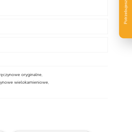
aręczynowe oryginalne
,
czynowe wielokamieniowe
,