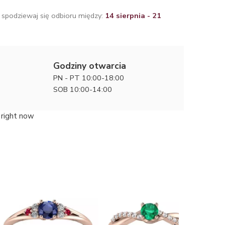
 spodziewaj się odbioru między:
14 sierpnia - 21
Godziny otwarcia
PN - PT 10:00-18:00
SOB 10:00-14:00
 right now
Fantazja 
zaręczyn
6200 zł
rubinem 