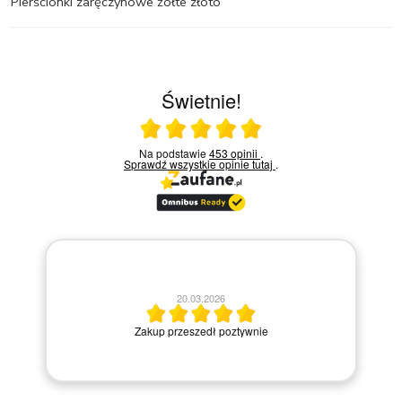
Pierścionki zaręczynowe żółte złoto
Świetnie!
Ocena średnia 5 na 5
Na podstawie
453 opinii
.
Sprawdź wszystkie opinie
tutaj
.
Ba
20.03.2026
i 
Zakup przeszedł poztywnie