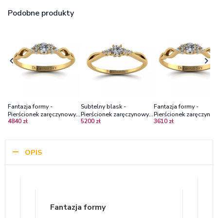
Podobne produkty
Fantazja formy -
Subtelny blask -
Fantazja formy -
Pierścionek zaręczynowy z
Pierścionek zaręczynowy z
Pierścionek zaręczynow
4840 zł
5200 zł
3610 zł
żółtego złota z
żółtego złota z
diamentami, żółte złot
diamentami
diamentami
próba 585
OPIS
Fantazja formy