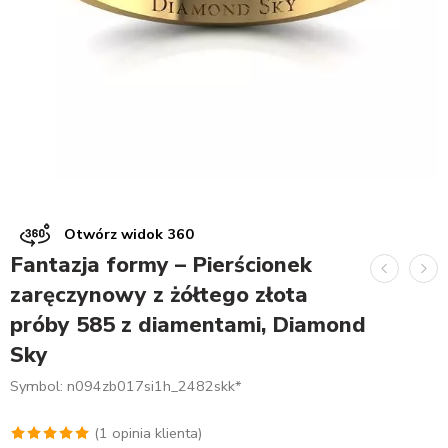
Otwórz widok 360
Fantazja formy – Pierścionek
zaręczynowy z żółtego złota
próby 585 z diamentami, Diamond
Sky
Symbol: n094zb017si1h_2482skk*
(
1
opinia klienta)