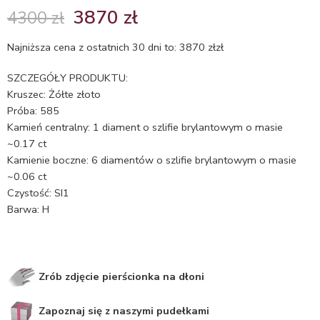
Oceniony
1
3870
zł
4300
zł
5.00
na 5
na
Najniższa cena z ostatnich 30 dni to:
3870
zł
zł
podstawie
oceny
SZCZEGÓŁY PRODUKTU:
klienta
Kruszec: Żółte złoto
Próba: 585
Kamień centralny: 1 diament o szlifie brylantowym o masie
~0.17 ct
Kamienie boczne: 6 diamentów o szlifie brylantowym o masie
~0.06 ct
Czystość: SI1
Barwa: H
Zrób zdjęcie pierścionka na dłoni
Zapoznaj się z naszymi pudełkami