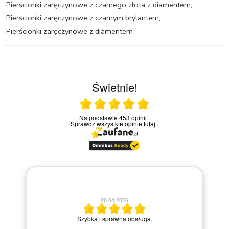
Pierścionki zaręczynowe z czarnego złota z diamentem
,
Pierścionki zaręczynowe z czarnym brylantem
,
Pierścionki zaręczynowe z diamentem
Świetnie!
Ocena średnia 5 na 5
Na podstawie
453 opinii
.
Sprawdź wszystkie opinie
tutaj
.
13.04.2026
Miły kontakt telefoniczny z pracownikiem sklepu. Krok p
.
kroku prowadziła przez zakup pierścionka online.