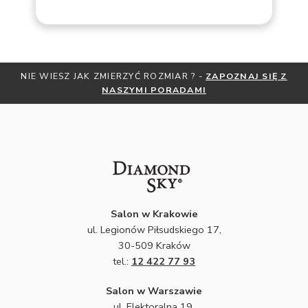
IESZ JAK ZMIERZYĆ ROZMIAR ? -
ZAPOZNAJ SIĘ Z
OTRZYMAJ
NASZYMI PORADAMI
Z
Salon w Krakowie
ul. Legionów Piłsudskiego 17,
30-509 Kraków
tel.:
12 422 77 93
Salon w Warszawie
ul. Elektoralna 19,