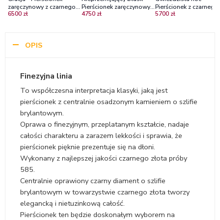
zaręczynowy z czarnego
Pierścionek zaręczynowy z
Pierścionek z czarnego
6500 zł
4750 zł
5700 zł
złota z czarnymi
czarnego złota z czarnymi
złota z czarnymi
diamentami
diamentami
brylantami
OPIS
Finezyjna linia
To współczesna interpretacja klasyki, jaką jest
pierścionek z centralnie osadzonym kamieniem o szlifie
brylantowym.
Oprawa o finezyjnym, przeplatanym kształcie, nadaje
całości charakteru a zarazem lekkości i sprawia, że
pierścionek pięknie prezentuje się na dłoni.
Wykonany z najlepszej jakości czarnego złota próby
585.
Centralnie oprawiony czarny diament o szlifie
brylantowym w towarzystwie czarnego złota tworzy
elegancką i nietuzinkową całość.
Pierścionek ten będzie doskonałym wyborem na