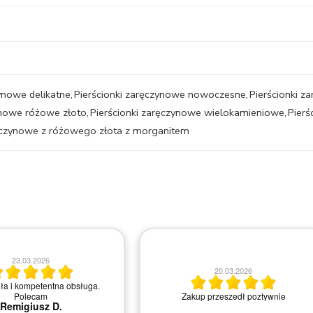
zynowe delikatne
,
Pierścionki zaręczynowe nowoczesne
,
Pierścionki z
ynowe różowe złoto
,
Pierścionki zaręczynowe wielokamieniowe
,
Pierś
ręczynowe z różowego złota z morganitem
18.03.2026
Bardzo profesjonalne doradzanie w
20.03.2026
sprawie pierścionków i ludzie bardzo chętn
do pomocy i rozwiewania wszelkich pytań 
 przeszedł poztywnie
wątpliwości. Dodatkowo cały czas jest się
informowanym mailowo na temat statusu