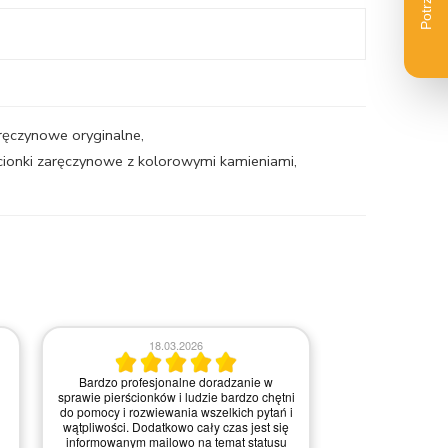
aręczynowe oryginalne
,
cionki zaręczynowe z kolorowymi kamieniami
,
2
03.03.2026
i
i
Wszystko ok, ba
Nie ma uwag. Konkretny towar
kontakci