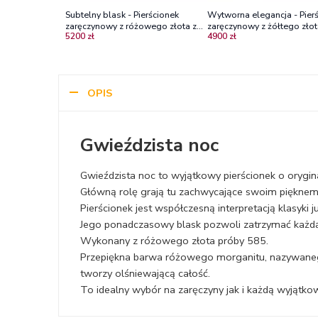
Subtelny blask - Pierścionek
Wytworna elegancja - Pier
zaręczynowy z różowego złota z
zaręczynowy z żółtego złot
5200 zł
4900 zł
diamentami
morganitem i diamentami
OPIS
Gwieździsta noc
Gwieździsta noc to wyjątkowy pierścionek o orygin
Główną rolę grają tu zachwycające swoim pięknem 
Pierścionek jest współczesną interpretacją klasyki 
Jego ponadczasowy blask pozwoli zatrzymać każdą 
Wykonany z różowego złota próby 585.
Przepiękna barwa różowego morganitu, nazywanego
tworzy olśniewającą całość.
To idealny wybór na zaręczyny jak i każdą wyjątko