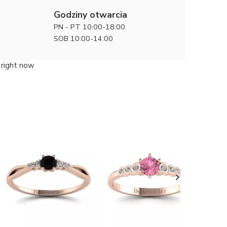
Godziny otwarcia
PN - PT 10:00-18:00
SOB 10:00-14:00
 right now
Gwieździs
białego z
5200 zł
diament