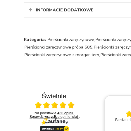
INFORMACJE DODATKOWE
Kategoria:
Pierścionki zaręczynowe
,
Pierścionki zaręc
Pierścionki zaręczynowe próba 585
,
Pierścionki zaręcz
Pierścionki zaręczynowe z morganitem
,
Pierścionki za
Świetnie!
Ocena średnia 5 na 5
23.03.2026
Na podstawie
453 opinii
.
Sprawdź wszystkie opinie
tutaj
.
Bardzo miła i kompetentna obsługa.
Zakup
Polecam
Remigiusz D.