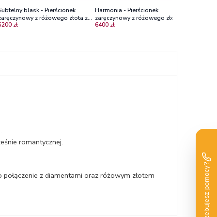
Subtelny blask - Pierścionek
Harmonia - Pierścionek
zaręczynowy z różowego złota z
zaręczynowy z różowego złota z
5200 zł
6400 zł
czarnym diamentem i brylantami
różowym szafirem i diamentami
.
ześnie romantycznej.
go połączenie z diamentami oraz różowym złotem