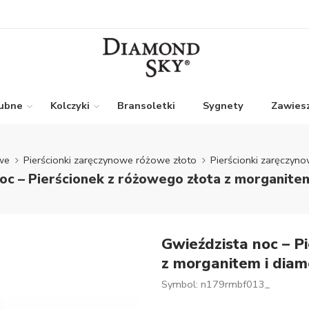
lubne
Kolczyki
Bransoletki
Sygnety
Zawiesz
we
Pierścionki zaręczynowe różowe złoto
Pierścionki zaręczyn
oc – Pierścionek z różowego złota z morganite
Gwieździsta noc – P
z morganitem i dia
Symbol: n179rmbf013_