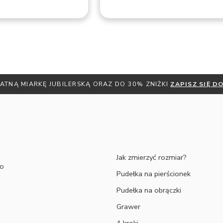
swojego zamówienie a same produkty są
bardzo solidnie wykonane. Serdecznie
polecam!
Michał M.
ATNĄ MIARKĘ JUBILERSKĄ ORAZ DO 30% ZNIŻKI
ZAPISZ SIĘ 
Jak zmierzyć rozmiar?
to
Pudełka na pierścionek
Pudełka na obrączki
Grawer