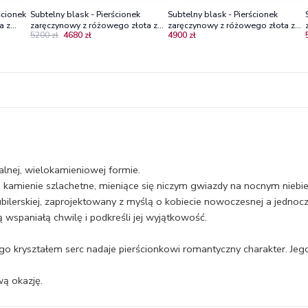
ścionek
Subtelny blask - Pierścionek
Subtelny blask - Pierścionek
a z
zaręczynowy z różowego złota z
zaręczynowy z różowego złota z
5200 zł
4680 zł
4900 zł
czarnym diamentem i brylantami
rubinem i brylantami
alnej, wielokamieniowej formie.
kamienie szlachetne, mieniące się niczym gwiazdy na nocnym niebie
jubilerskiej, zaprojektowany z myślą o kobiecie nowoczesnej a jednoc
wspaniałą chwilę i podkreśli jej wyjątkowość.
 kryształem serc nadaje pierścionkowi romantyczny charakter. Je
wą okazję.