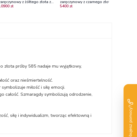
zaręczynowy z żółtego złota z
zaręczynowy z czarnego złota z
10900 zł
5400 zł
diamentami, centralny diament o
szafirem i diamentami
szlifie szmaragdowym
go złota próby 585 nadaje mu wyjątkowy,
łość oraz nieśmiertelność.
symbolizuje miłość i siłę emocji.
ego całość. Szmaragdy symbolizują odrodzenie,
ość, siłę i indywidualizm, tworząc efektowną i