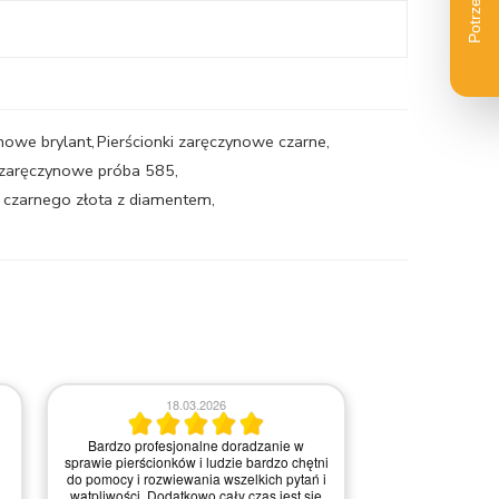
ynowe brylant
,
Pierścionki zaręczynowe czarne
,
i zaręczynowe próba 585
,
z czarnego złota z diamentem
,
18.03.2026
Bardzo profesjonalne doradzanie w
0
sprawie pierścionków i ludzie bardzo chętni
do pomocy i rozwiewania wszelkich pytań i
Nie ma uwa
wątpliwości. Dodatkowo cały czas jest się