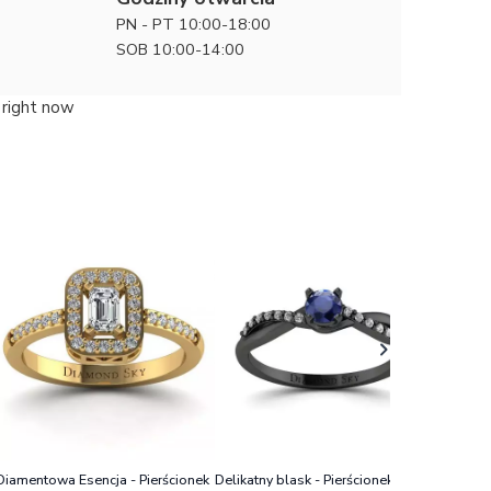
PN - PT 10:00-18:00
SOB 10:00-14:00
 right now
Diamento
zaręczyn
9000 zł
diament
Diamentowa Esencja - Pierścionek
Delikatny blask - Pierścionek