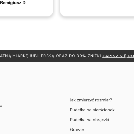
Remigiusz D.
ATNĄ MIARKĘ JUBILERSKĄ ORAZ DO 30% ZNIŻKI
ZAPISZ SIĘ 
Jak zmierzyć rozmiar?
to
Pudełka na pierścionek
Pudełka na obrączki
Grawer