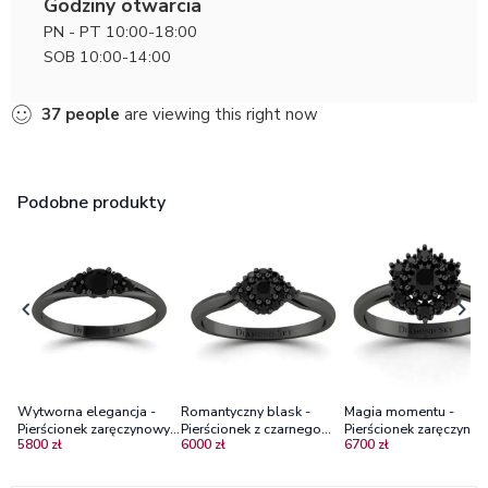
Godziny otwarcia
PN - PT 10:00-18:00
SOB 10:00-14:00
37
people
are viewing this right now
Podobne produkty
Wytworna elegancja -
Romantyczny blask -
Magia momentu -
Pierścionek zaręczynowy z
Pierścionek z czarnego
Pierścionek zaręczynow
5800 zł
6000 zł
6700 zł
czarnego złota z czarnymi
złota z czarnymi
czarnego złota z czarn
brylantami
brylantami
diamentami