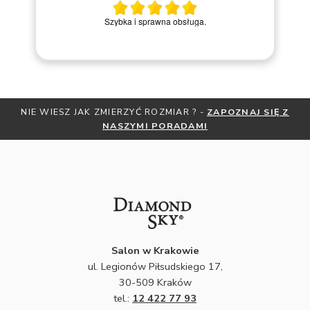
Miły kontakt telefoniczny z pracownikiem sklepu. Krok po
kroku prowadziła przez zakup pierścionka online.
 WIESZ JAK ZMIERZYĆ ROZMIAR ? -
ZAPOZNAJ SIĘ Z
OTRZYM
NASZYMI PORADAMI
Salon w Krakowie
ul. Legionów Piłsudskiego 17,
30-509 Kraków
tel.:
12 422 77 93