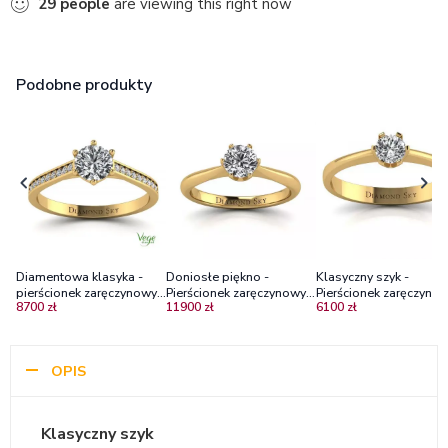
29
people
are viewing this right now
Podobne produkty
Diamentowa klasyka -
Doniosłe piękno -
Klasyczny szyk -
pierścionek zaręczynowy,
Pierścionek zaręczynowy z
Pierścionek zaręczynow
8700 zł
11900 zł
6100 zł
żółte złoto z diamentami
żółtego złota z
żółtego złota z
syntetycznymi
diamentem
diamentem
OPIS
Klasyczny szyk