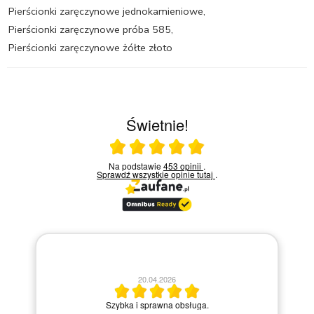
Pierścionki zaręczynowe jednokamieniowe
,
Pierścionki zaręczynowe próba 585
,
Pierścionki zaręczynowe żółte złoto
Świetnie!
Ocena średnia 5 na 5
Na podstawie
453 opinii
.
Sprawdź wszystkie opinie
tutaj
.
20.04.2026
M
Szybka i sprawna obsługa.