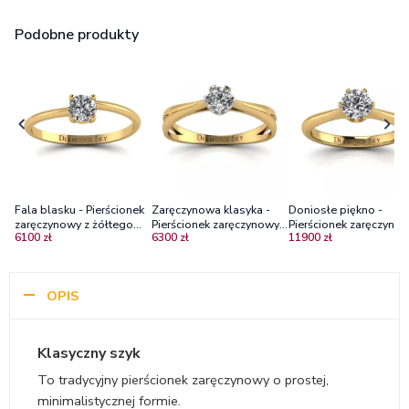
Podobne produkty
Fala blasku - Pierścionek
Zaręczynowa klasyka -
Doniosłe piękno -
zaręczynowy z żółtego
Pierścionek zaręczynowy z
Pierścionek zaręczynow
6100 zł
6300 zł
11900 zł
złota z diamentem
dwukolorowego złota z
żółtego złota z
brylantem Vs2/G
diamentem
OPIS
Klasyczny szyk
To tradycyjny pierścionek zaręczynowy o prostej,
minimalistycznej formie.