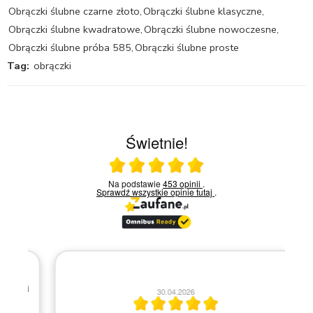
Obrączki ślubne czarne złoto
,
Obrączki ślubne klasyczne
,
Obrączki ślubne kwadratowe
,
Obrączki ślubne nowoczesne
,
Obrączki ślubne próba 585
,
Obrączki ślubne proste
Tag:
obrączki
Świetnie!
Ocena średnia 5 na 5
Na podstawie
453 opinii
.
Sprawdź wszystkie opinie
tutaj
.
ani
30.04.2026
ć