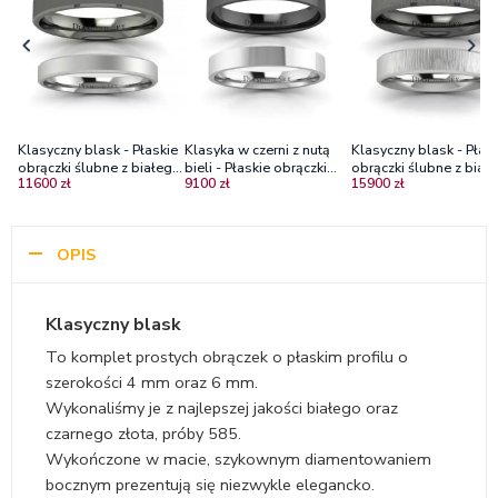
Klasyczny blask - Płaskie
Klasyka w czerni z nutą
Klasyczny blask - Płas
obrączki ślubne z białego
bieli - Płaskie obrączki
obrączki ślubne z biał
11600 zł
9100 zł
15900 zł
i czarnego złota, 3.5 mm
ślubne z białego i
i czarnego złota, 4mm;
oraz 4.0 mm
czarnego złota, 3mm,
6mm
4mm
OPIS
Klasyczny blask
To komplet prostych obrączek o płaskim profilu o
szerokości 4 mm oraz 6 mm.
Wykonaliśmy je z najlepszej jakości białego oraz
czarnego złota, próby 585.
Wykończone w macie, szykownym diamentowaniem
bocznym prezentują się niezwykle elegancko.