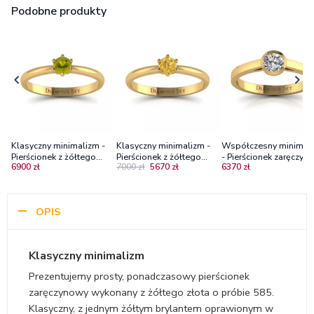
Podobne produkty
Klasyczny minimalizm -
Klasyczny minimalizm -
Współczesny minimal
Pierścionek z żółtego
Pierścionek z żółtego
- Pierścionek zaręczyn
6900 zł
7000 zł
5670 zł
6370 zł
złota z żółtym brylantem
złota z brylantem o
Diamond Sky z żółtego
barwie gold
złota z brylantem
OPIS
Klasyczny minimalizm
Prezentujemy prosty, ponadczasowy pierścionek
zaręczynowy wykonany z żółtego złota o próbie 585.
Klasyczny, z jednym żółtym brylantem oprawionym w