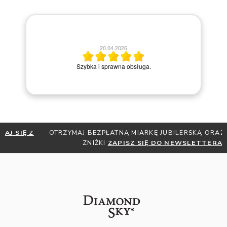
20.04.2026
M
Szybka i sprawna obsługa.
OTRZYMAJ BEZPŁATNĄ MIARKĘ JUBILERSKĄ ORAZ DO 30%
ZNIŻKI
ZAPISZ SIĘ DO NEWSLETTERA