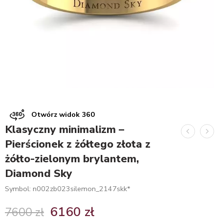
Otwórz widok 360
Klasyczny minimalizm –
Pierścionek z żółtego złota z
żółto-zielonym brylantem,
Diamond Sky
Symbol: n002zb023silemon_2147skk*
6160
zł
7600
zł