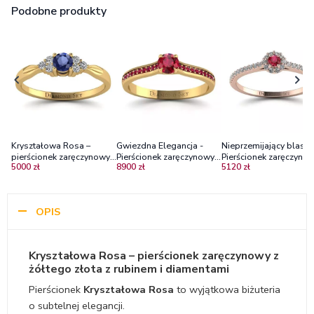
Podobne produkty
Kryształowa Rosa –
Gwiezdna Elegancja -
Nieprzemijający blask 
pierścionek zaręczynowy z
Pierścionek zaręczynowy z
Pierścionek zaręczynow
5000 zł
8900 zł
5120 zł
żółtego złota z szafirem i
żółtego złota z rubinami
różowego złota z rubi
diamentami
i diamentami
OPIS
Kryształowa Rosa – pierścionek zaręczynowy z
żółtego złota z rubinem i diamentami
Pierścionek
Kryształowa Rosa
to wyjątkowa biżuteria
o subtelnej elegancji.