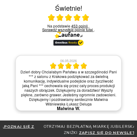
Świetnie!
Ocena średnia 5 na 5
Na podstawie
453 opinii
.
Sprawdź wszystkie opinie
tutaj
.
06.05.2026
Dzień dobry Chciałabym Państwu a w szczególności Pani
*** z salonu z Krakowa podziękować za świetną
komunikację, indywidualne podejście oraz życzliwość
jaką Pani *** cechowała się przez cały proces produkcji
naszych obrączek. Dziękujemy za doradztwo! Wyszły
piękne, zarówno grawer. Jesteśmy ogromnie zadowoleni.
Dziękujemy i pozdrawiamy serdecznie Malwina
Wiśniewska Łukasz Deluga
Malwina W.
OTRZYMAJ BEZPŁATNĄ MIARKĘ JUBILERSKĄ ORAZ DO 30%
ZNIŻKI
ZAPISZ SIĘ DO NEWSLETTERA