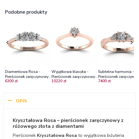
Podobne produkty
Diamentowa Rosa -
Wyjątkowa klasyka -
Subtelna harmonia -
Pierścionek zaręczynowy z
Pierścionek zaręczynowy z
Pierścionek zaręczynow
6300 zł
10220 zł
7400 zł
białego i różowego złota
różowego złota z
różowego złota z
z diamentami
diamentem
diamentami
OPIS
Kryształowa Rosa – pierścionek zaręczynowy z
różowego złota z diamentami
Pierścionek
Kryształowa Rosa
to wyjątkowa biżuteria