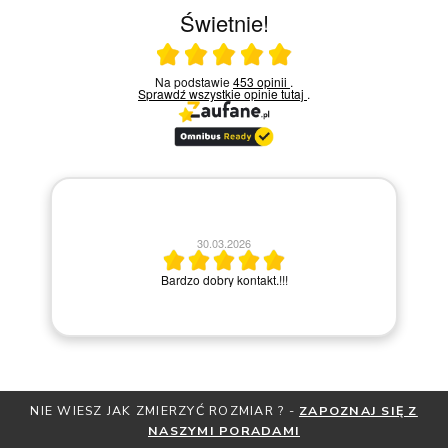
Świetnie!
Ocena średnia 5 na 5
Na podstawie
453 opinii
.
Sprawdź wszystkie opinie
tutaj
.
30.03.2026
po
Bardzo dobry kontakt.!!!
NIE WIESZ JAK ZMIERZYĆ ROZMIAR ? -
ZAPOZNAJ SIĘ Z
NASZYMI PORADAMI