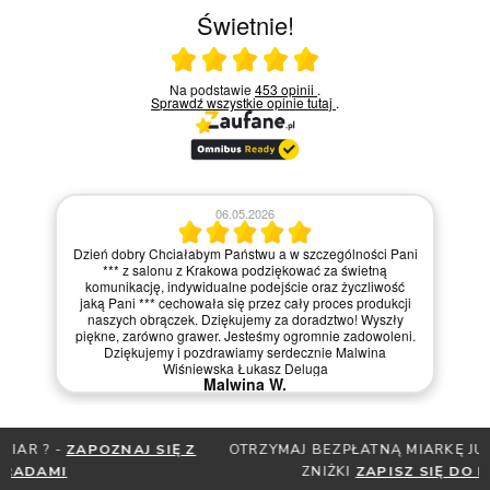
Świetnie!
Ocena średnia 5 na 5
Na podstawie
453 opinii
.
Sprawdź wszystkie opinie
tutaj
.
06.05.2026
Dzień dobry Chciałabym Państwu a w szczególności Pani
*** z salonu z Krakowa podziękować za świetną
komunikację, indywidualne podejście oraz życzliwość
jaką Pani *** cechowała się przez cały proces produkcji
naszych obrączek. Dziękujemy za doradztwo! Wyszły
piękne, zarówno grawer. Jesteśmy ogromnie zadowoleni.
Dziękujemy i pozdrawiamy serdecznie Malwina
Wiśniewska Łukasz Deluga
Malwina W.
OTRZYMAJ BEZPŁATNĄ MIARKĘ JUBILERSKĄ ORAZ DO 30%
ZNIŻKI
ZAPISZ SIĘ DO NEWSLETTERA