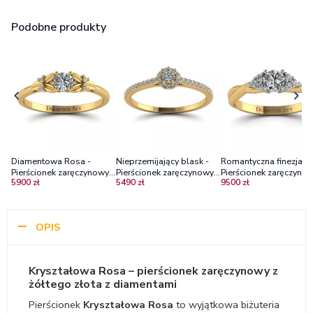
Podobne produkty
Diamentowa Rosa -
Nieprzemijający blask -
Romantyczna finezja -
Pierścionek zaręczynowy z
Pierścionek zaręczynowy z
Pierścionek zaręczynow
5900 zł
5490 zł
9500 zł
żółtego złota z
żółtego złota z
dwukolorowego złota 
diamentami
diamentami
brylantami
OPIS
Kryształowa Rosa – pierścionek zaręczynowy z
żółtego złota z diamentami
Pierścionek
Kryształowa Rosa
to wyjątkowa biżuteria