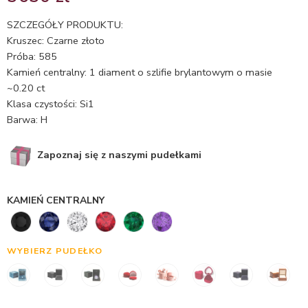
5.00
na 5
na
SZCZEGÓŁY PRODUKTU:
podstawie
Kruszec: Czarne złoto
oceny
Próba: 585
klienta
Kamień centralny: 1 diament o szlifie brylantowym o masie
~0.20 ct
Klasa czystości: Si1
Barwa: H
Zapoznaj się z naszymi pudełkami
KAMIEŃ CENTRALNY
WYBIERZ PUDEŁKO