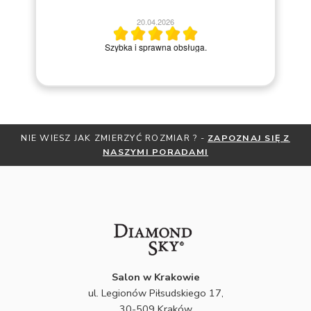
20.04.2026
M
Szybka i sprawna obsługa.
NIE WIESZ JAK ZMIERZYĆ ROZMIAR ? -
ZAPOZNAJ SIĘ Z
NASZYMI PORADAMI
Salon w Krakowie
ul. Legionów Piłsudskiego 17,
30-509 Kraków