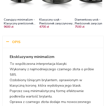
Czarujący minimalizm -
Klasyczny szyk -
Diamentowy urok -
Klasyczny pierścionek
Pierścionek zaręczynowy z
Pierścionek zaręczynow
9600 zł
4700 zł
7500 zł
zaręczynowy z czarnego
czarnego złota z
czarnego złota z
złota z diamentem
brylantem
diamentem
OPIS
Ekskluzywny minimalizm
To współczesna interpretacja klasyki.
Wykonany z najmodniejszego czarnego złota o próbie
585.
Ozdobiony lśniącym brylantem, oprawionym w
klasyczną koronę, która wydobywa jego blask.
Poprzez swą minimalistyczną formę efektownie
podkreśla wartość brylantu.
Oprawa z czarnego złota dodaje mu nowoczesnego