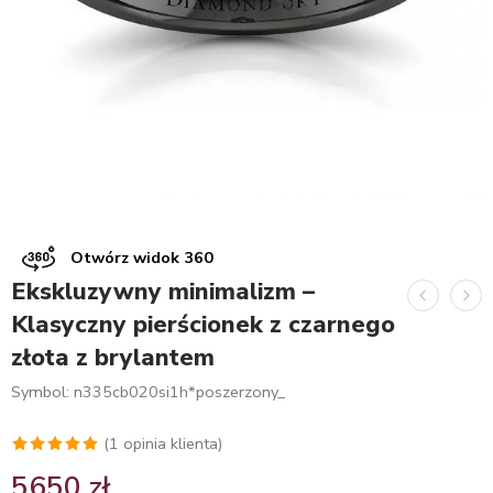
Otwórz widok 360
Ekskluzywny minimalizm –
Klasyczny pierścionek z czarnego
złota z brylantem
Symbol: n335cb020si1h*poszerzony_
(
1
opinia klienta)
Oceniony
1
5650
zł