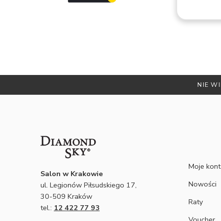
y są
nie
NIE WI
Moje kon
Salon w Krakowie
Nowości
ul. Legionów Piłsudskiego 17,
30-509 Kraków
Raty
tel.:
12 422 77 93
Voucher