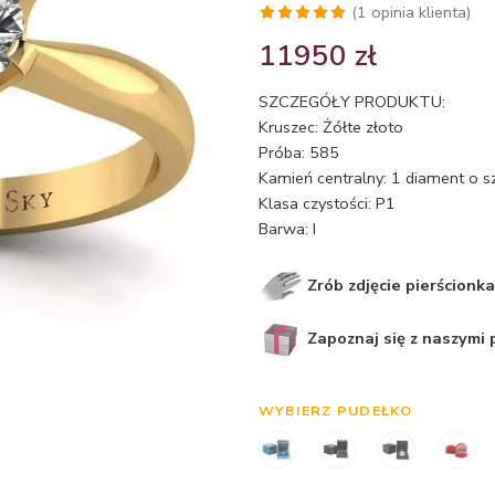
(
1
opinia klienta)
Oceniony
1
11950
zł
5.00
na 5
na
SZCZEGÓŁY PRODUKTU:
podstawie
Kruszec: Żółte złoto
oceny
Próba: 585
klienta
Kamień centralny: 1 diament o s
Klasa czystości: P1
Barwa: I
Zrób zdjęcie pierścionka
Zapoznaj się z naszymi
WYBIERZ PUDEŁKO