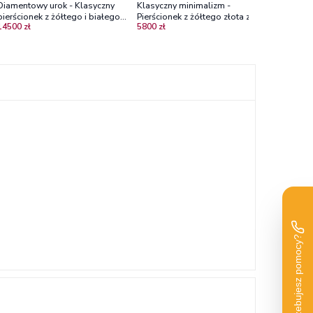
Diamentowy urok - Klasyczny
Klasyczny minimalizm -
pierścionek z żółtego i białego
Pierścionek z żółtego złota z
14500 zł
5800 zł
złota z diamentem 0.44ct
brylantem