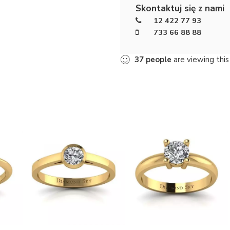
Skontaktuj się z nami
12 422 77 93
733 66 88 88
39
people
are viewing this