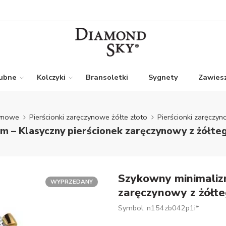
lubne
Kolczyki
Bransoletki
Sygnety
Zawiesz
zynowe
Pierścionki zaręczynowe żółte złoto
Pierścionki zaręczyn
m – Klasyczny pierścionek zaręczynowy z żółteg
Szykowny minimalizm
WYPRZEDANY
zaręczynowy z żółte
Symbol: n154zb042p1i*