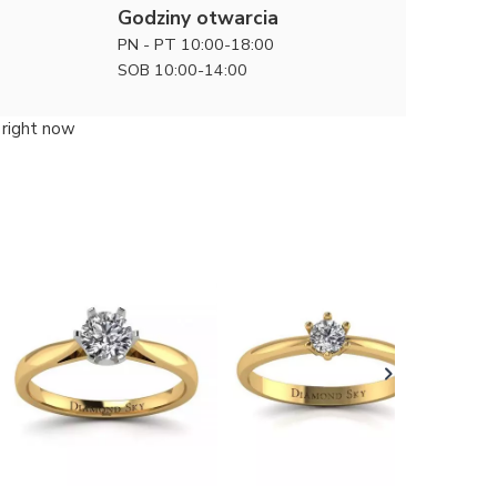
Godziny otwarcia
PN - PT 10:00-18:00
SOB 10:00-14:00
 right now
Współcze
Pierścio
10800 zł
złota z 