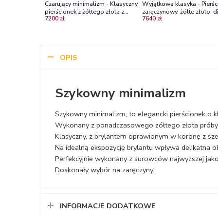
Czarujący minimalizm - Klasyczny
Wyjątkowa klasyka - Pierśc
pierścionek z żółtego złota z
zaręczynowy, żółte złoto, 
7200 zł
7640 zł
brylantem VS1/H
OPIS
Szykowny minimalizm
Szykowny minimalizm, to elegancki pierścionek o kl
Wykonany z ponadczasowego żółtego złota próby
Klasyczny, z brylantem oprawionym w koronę z sześ
Na idealną ekspozycję brylantu wpływa delikatna ob
Perfekcyjnie wykonany z surowców najwyższej jakośc
Doskonały wybór na zaręczyny.
INFORMACJE DODATKOWE