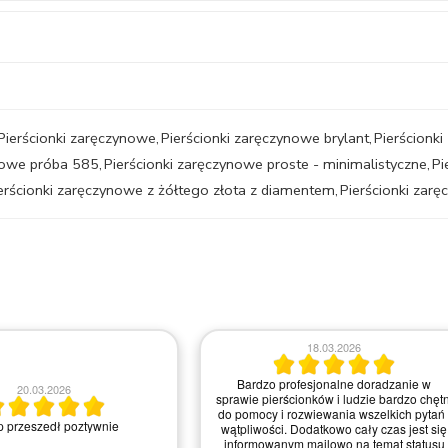
Pierścionki zaręczynowe
,
Pierścionki zaręczynowe brylant
,
Pierścionk
ynowe próba 585
,
Pierścionki zaręczynowe proste - minimalistyczne
,
Pi
erścionki zaręczynowe z żółtego złota z diamentem
,
Pierścionki zarę
06.05.2026
20.06.2026
Dzień dobry Chciałabym Państwu a w
szczególności Pani *** z salonu z Krakow
podziękować za świetną komunikację,
, bardzo pomocna obsługa w
indywidualne podejście oraz życzliwość
akcie telefonicznym.
jaką Pani *** cechowała się przez cały