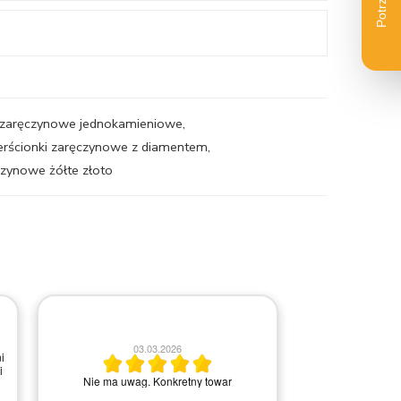
i zaręczynowe jednokamieniowe
,
erścionki zaręczynowe z diamentem
,
czynowe żółte złoto
30.04.2026
2
a
Fantastyczny salon - polecam
Szybka i 
Dariusz U.