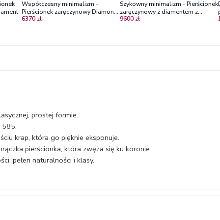
ionek
Współczesny minimalizm -
Szykowny minimalizm - Pierścionek
diament
Pierścionek zaręczynowy Diamond
zaręczynowy z diamentem z
6370 zł
9600 zł
Sky z żółtego złota z brylantem
żółtego złota
asycznej, prostej formie.
 585.
ciu krap, która go pięknie eksponuje.
rączka pierścionka, która zwęża się ku koronie.
i, pełen naturalności i klasy.