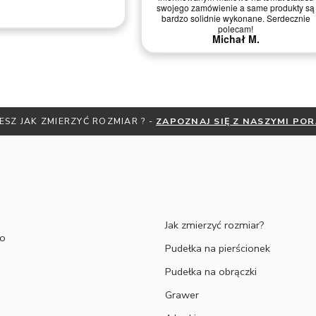
proces produkcji naszych obrączek.
Dziękujemy za doradztwo! Wyszły piękne,
zarówno grawer. Jesteśmy ogromnie
zadowoleni. Dziękujemy i pozdrawiamy
serdecznie Malwina Wiśniewska Łukasz
Deluga
Malwina W.
ESZ JAK ZMIERZYĆ ROZMIAR ? -
ZAPOZNAJ SIĘ Z NASZYMI PO
Jak zmierzyć rozmiar?
to
Pudełka na pierścionek
Pudełka na obrączki
Grawer