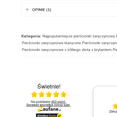
OPINIE (1)
Kategoria:
Najpopularniejsze pierścionki zaręczynowe
,
Pierścionki zaręczynowe klasyczne
,
Pierścionki zaręcz
Pierścionki zaręczynowe z żółtego złota z brylantem
,
Pi
Świetnie!
Ocena średnia 5 na 5
 w
Na podstawie
453 opinii
.
03.03.2026
chętni
Sprawdź wszystkie opinie
tutaj
.
ytań i
Wszystko ok
Nie ma uwag. Konkretny towar
t się
kont
tusu