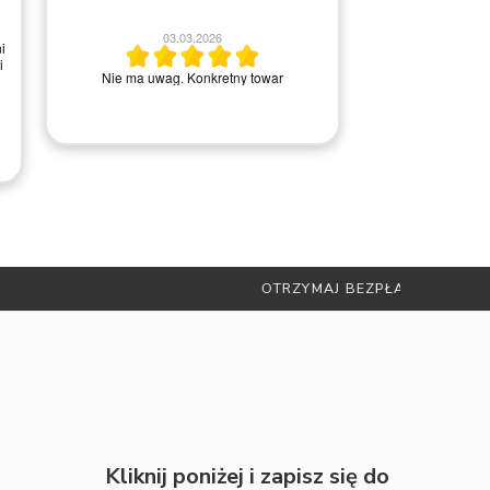
2
03.03.2026
i
i
Wszystko ok, ba
Nie ma uwag. Konkretny towar
kontakci
RADAMI
Kliknij poniżej i zapisz się do