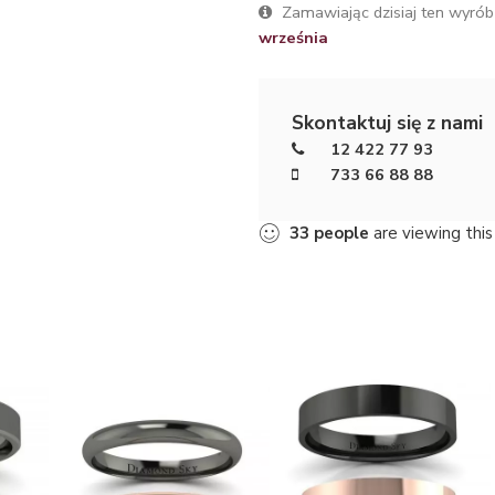
Zamawiając dzisiaj ten wyrób
września
Skontaktuj się z nami
12 422 77 93
733 66 88 88
32
people
are viewing this