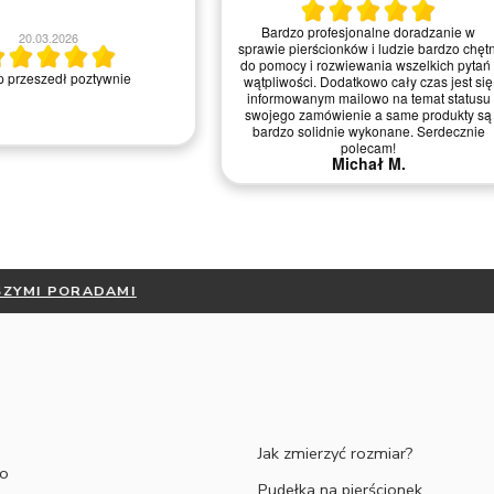
Bardzo profesjonalne doradzanie w
20.03.2026
sprawie pierścionków i ludzie bardzo chętn
do pomocy i rozwiewania wszelkich pytań 
 przeszedł poztywnie
wątpliwości. Dodatkowo cały czas jest się
informowanym mailowo na temat statusu
swojego zamówienie a same produkty są
bardzo solidnie wykonane. Serdecznie
polecam!
Michał M.
ESZ JAK ZMIERZYĆ ROZMIAR ? -
ZAPOZNAJ SIĘ Z NASZYMI PO
Jak zmierzyć rozmiar?
to
Pudełka na pierścionek