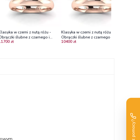
Klasyka w czerni z nutą różu -
Klasyka w czerni z nutą różu -
Klasyka w
Obrączki ślubne z czarnego i
Obrączki ślubne z czarnego i
Płaskie 
11700 zł
10400 zł
11200 zł
różowego złota, 3,5 mm i 4,5 mm
różowego złota, 3,5 mm
i różowe
ynowym.