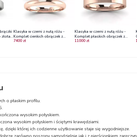
brączki
Klasyka w czerni z nutą różu -
Klasyka w czerni z nutą różu -
 złota,
Komplet cienkich obrączek z
Komplet płaskich obrączek z
7400 zł
11000 zł
czarnego i różowego złota 2.5
czarnego i różowego złota,
mm, próby 585
3.5mm, 4mm
u
h o płaskim profilu.
5.
kończona wysokim połyskiem.
zona wysokim połyskiem i ściętymi krawędziami.
 dzięki której ich codzienne użytkowanie staje się wygodniejsze.
obrze zarówno noszony samodzielnie jak i z pierścionkiem zaręcz