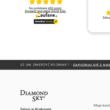
Ocena średnia 5 na 5
23.03.2026
Na podstawie
453 opinii
.
Sprawdź wszystkie opinie
tutaj
.
Bardzo miła i kompetentna obsługa.
Zakup
Polecam
Remigiusz D.
NIE WI
Moje kon
Salon w Krakowie