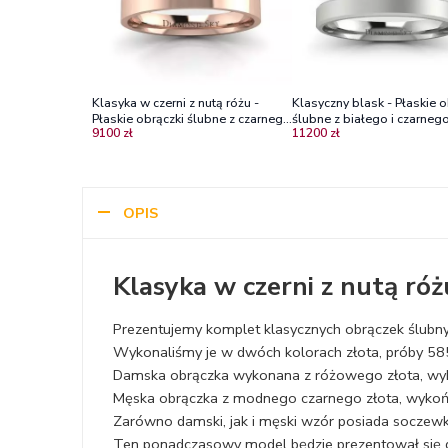
Klasyka w czerni z nutą różu -
Klasyczny blask - Płaskie o
Płaskie obrączki ślubne z czarnego
ślubne z białego i czarnego
9100 zł
11200 zł
i różowego złota, 3mm, 4mm
3.5 mm oraz 4.5 mm
OPIS
Klasyka w czerni z nutą róż
Prezentujemy komplet klasycznych obrączek ślubnyc
Wykonaliśmy je w dwóch kolorach złota, próby 58
Damska obrączka wykonana z różowego złota, wy
Męska obrączka z modnego czarnego złota, wykońc
Zarówno damski, jak i męski wzór posiada soczewkę,
Ten ponadczasowy model będzie prezentował się d