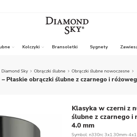
lubne
Kolczyki
Bransoletki
Sygnety
Zawiesz
Diamond Sky
Obrączki ślubne
Obrączki ślubne nowoczesne
u – Płaskie obrączki ślubne z czarnego i różowe
Klasyka w czerni z n
ślubne z czarnego i
4.0 mm
Symbol: n330rc 3x1.30mm-4x