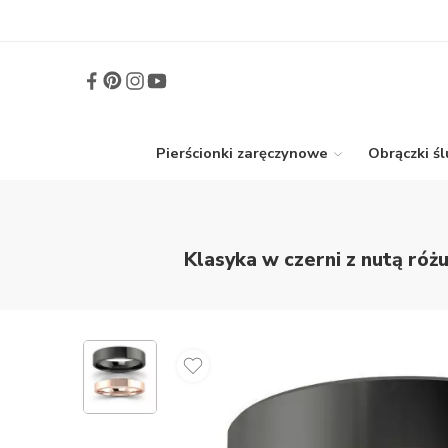
Pierścionki zaręczynowe
Obrączki ś
Klasyka w czerni z nutą róż