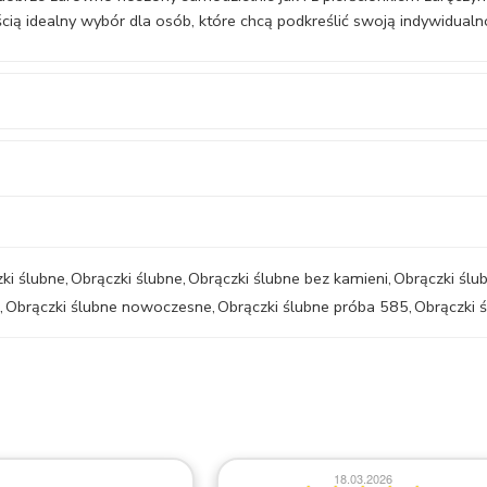
ią idealny wybór dla osób, które chcą podkreślić swoją indywidualn
ki ślubne
,
Obrączki ślubne
,
Obrączki ślubne bez kamieni
,
Obrączki ślu
,
Obrączki ślubne nowoczesne
,
Obrączki ślubne próba 585
,
Obrączki 
18.03.2026