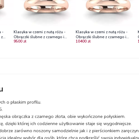
 -
Klasyka w czerni z nutą różu -
Klasyka w czerni z nutą różu -
 z
Obrączki ślubne z czarnego i
Obrączki ślubne z czarnego i
9500 zł
10400 zł
, 3mm,
różowego złota, 3mm, 4mm
różowego złota, 3,5 mm
u
h o płaskim profilu.
5.
ska obrączka z czarnego złota, obie wykończone połyskiem.
 dzięki której ich codzienne użytkowanie staje się wygodniejsze.
obrze zarówno noszony samodzielnie jak i z pierścionkiem zaręcz
ią idealny wybór dla osób, które chcą podkreślić swoją indywidualn