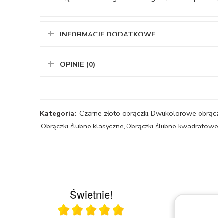
INFORMACJE DODATKOWE
OPINIE (0)
Kategoria:
Czarne złoto obrączki
,
Dwukolorowe obrącz
Obrączki ślubne klasyczne
,
Obrączki ślubne kwadratowe
Świetnie!
Ocena średnia 5 na 5
23.03.2026