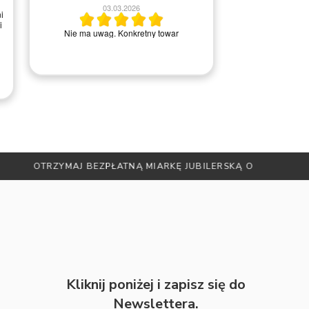
2
03.03.2026
i
i
Wszystko ok, ba
Nie ma uwag. Konkretny towar
kontakci
RADAMI
Kliknij poniżej i zapisz się do
Newslettera.