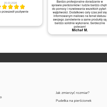
Bardzo profesjonalne doradzanie w
20.03.2026
sprawie pierścionków i ludzie bardzo chętn
do pomocy i rozwiewania wszelkich pytań 
 przeszedł poztywnie
wątpliwości. Dodatkowo cały czas jest się
informowanym mailowo na temat statusu
swojego zamówienie a same produkty są
bardzo solidnie wykonane. Serdecznie
polecam!
Michał M.
ESZ JAK ZMIERZYĆ ROZMIAR ? -
ZAPOZNAJ SIĘ Z NASZYMI PO
Jak zmierzyć rozmiar?
to
Pudełka na pierścionek