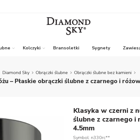
lubne
Kolczyki
Bransoletki
Sygnety
Zawiesz
Diamond Sky
Obrączki ślubne
Obrączki ślubne bez kamieni
różu – Płaskie obrączki ślubne z czarnego i róż
Klasyka w czerni z n
ślubne z czarnego i
4.5mm
Symbol: n330rc**