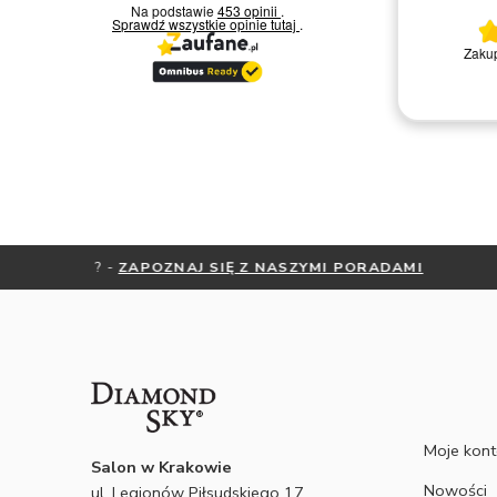
Na podstawie
453 opinii
.
Sprawdź wszystkie opinie
tutaj
.
Bardzo miła i kompetentna obsługa.
Zakup
Polecam
Remigiusz D.
NIE WI
Moje kon
Salon w Krakowie
Nowości
ul. Legionów Piłsudskiego 17,