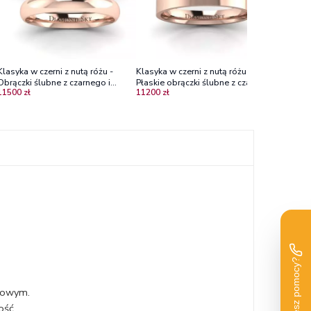
Klasyka w czerni z nutą różu -
Klasyka w czerni z nutą różu -
Klasyka w
Obrączki ślubne z czarnego i
Płaskie obrączki ślubne z czarnego
Płaskie 
11500 zł
11200 zł
9100 zł
różowego złota, 4,0 mm i 4,5 mm
i różowego złota, 3.5mm, 6mm
i różowe
ynowym.
ość.