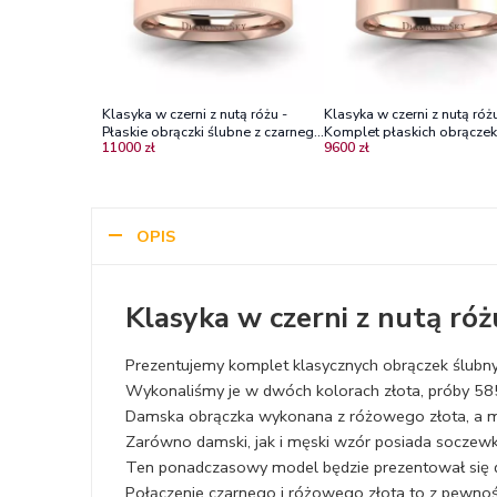
Klasyka w czerni z nutą różu -
Klasyka w czerni z nutą różu
Płaskie obrączki ślubne z czarnego
Komplet płaskich obrączek
11000 zł
9600 zł
i różowego złota, 3.5mm, 4.5mm
czarnego i różowego złota
4mm
OPIS
Klasyka w czerni z nutą róż
Prezentujemy komplet klasycznych obrączek ślubnyc
Wykonaliśmy je w dwóch kolorach złota, próby 58
Damska obrączka wykonana z różowego złota, a mę
Zarówno damski, jak i męski wzór posiada soczewkę,
Ten ponadczasowy model będzie prezentował się d
Połączenie czarnego i różowego złota to z pewnośc