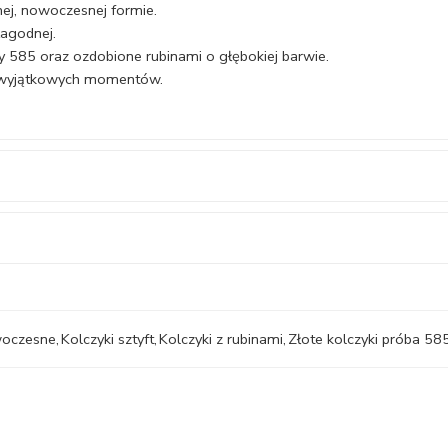
nej, nowoczesnej formie.
łagodnej.
 585 oraz ozdobione rubinami o głębokiej barwie.
no wyjątkowych momentów.
woczesne
,
Kolczyki sztyft
,
Kolczyki z rubinami
,
Złote kolczyki próba 58