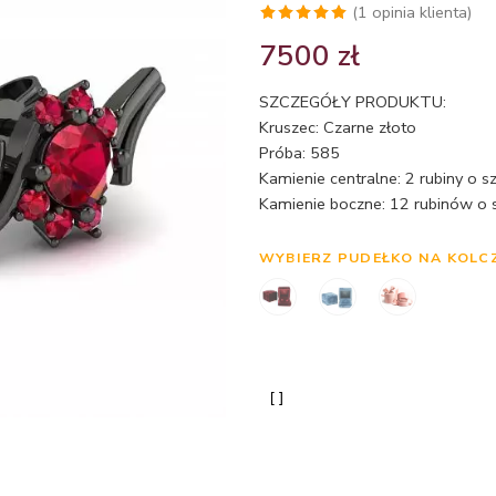
(
1
opinia klienta)
Oceniony
1
7500
zł
5.00
na 5
na
SZCZEGÓŁY PRODUKTU:
podstawie
Kruszec: Czarne złoto
oceny
Próba: 585
klienta
Kamienie centralne: 2 rubiny o s
Kamienie boczne: 12 rubinów o s
WYBIERZ PUDEŁKO NA KOLC