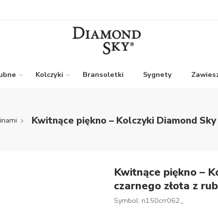
lubne
Kolczyki
Bransoletki
Sygnety
Zawiesz
Kwitnące piękno – Kolczyki Diamond Sky 
binami
Kwitnące piękno – K
czarnego złota z ru
Symbol: n150crr062_