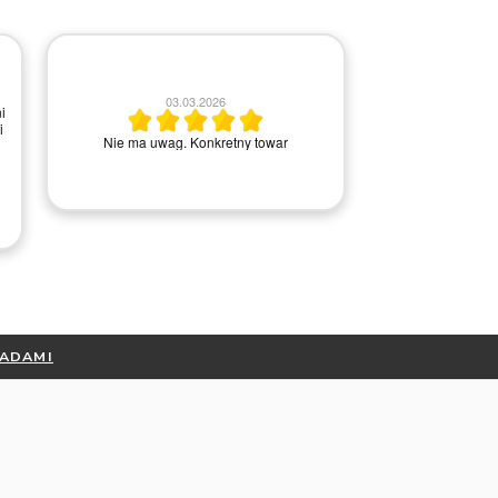
2
03.03.2026
i
i
Wszystko ok, ba
Nie ma uwag. Konkretny towar
kontakci
RADAMI