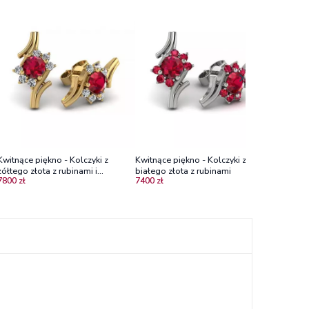
Naturalne
rubinami,
5500 zł
Kwitnące piękno - Kolczyki z
Kwitnące piękno - Kolczyki z
żółtego złota z rubinami i
białego złota z rubinami
7800 zł
7400 zł
diamentami