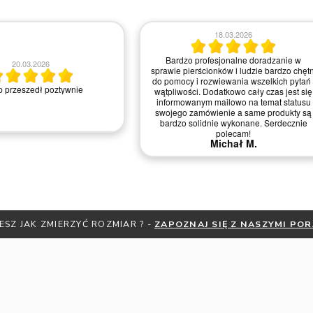
18.03.2026
Bardzo profesjonalne doradzanie w
20.03.2026
sprawie pierścionków i ludzie bardzo chętn
do pomocy i rozwiewania wszelkich pytań 
 przeszedł poztywnie
wątpliwości. Dodatkowo cały czas jest się
informowanym mailowo na temat statusu
swojego zamówienie a same produkty są
bardzo solidnie wykonane. Serdecznie
polecam!
Michał M.
ESZ JAK ZMIERZYĆ ROZMIAR ? -
ZAPOZNAJ SIĘ Z NASZYMI PO