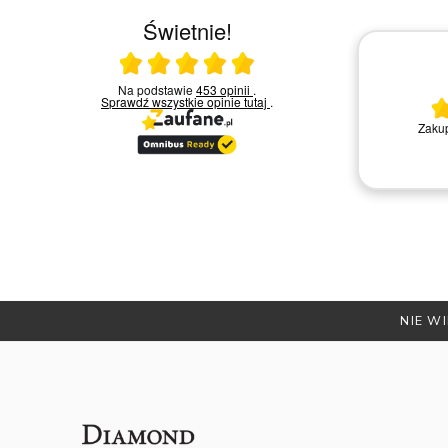
Świetnie!
Ocena średnia 5 na 5
23.03.2026
Na podstawie
453 opinii
.
Sprawdź wszystkie opinie
tutaj
.
Bardzo miła i kompetentna obsługa.
Zakup
Polecam
Remigiusz D.
NIE WI