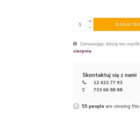
DODAJ D
Zamawiając dzisiaj ten wyrób
sierpnia
Skontaktuj się z nami
12 422 77 93
733 66 88 88
56
people
are viewing this