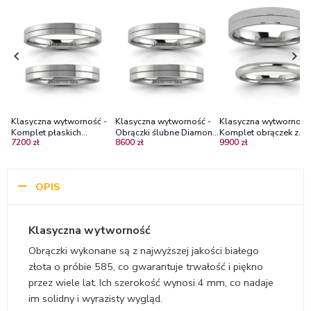
Klasyczna wytworność -
Klasyczna wytworność -
Klasyczna wytworność 
Komplet płaskich
Obrączki ślubne Diamond
Komplet obrączek z
7200 zł
8600 zł
9900 zł
obrączek z białego złota,
Sky, białe złoto, 3mm,
białego złota 2,5 mm o
3mm
4mm
4 mm - Diamond Sky
OPIS
Klasyczna wytworność
Obrączki wykonane są z najwyższej jakości białego
złota o próbie 585, co gwarantuje trwałość i piękno
przez wiele lat. Ich szerokość wynosi 4 mm, co nadaje
im solidny i wyrazisty wygląd.