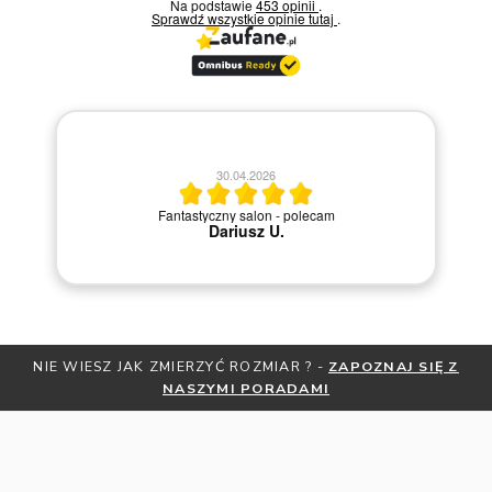
Na podstawie
453 opinii
.
Sprawdź wszystkie opinie
tutaj
.
20.04.2026
olecam
Szybka i sprawna obsługa.
NIE WIESZ JAK ZMIERZYĆ ROZMIAR ? -
ZAPOZNAJ SIĘ Z
NASZYMI PORADAMI