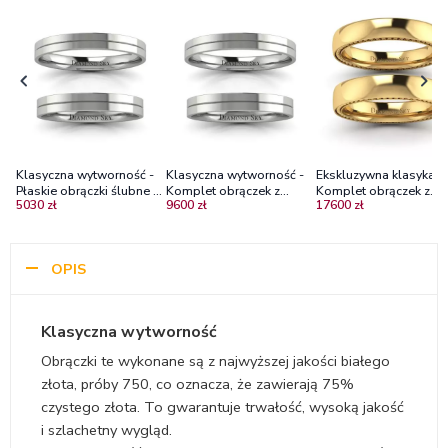
Klasyczna wytworność -
Klasyczna wytworność -
Ekskluzywna klasyka -
Płaskie obrączki ślubne z
Komplet obrączek z
Komplet obrączek z
5030 zł
9600 zł
17600 zł
białego złota, próba 750,
białego złota, próba 585,
żółtego złota, 4mm
3mm
4mm
OPIS
Klasyczna wytworność
Obrączki te wykonane są z najwyższej jakości białego
złota, próby 750, co oznacza, że zawierają 75%
czystego złota. To gwarantuje trwałość, wysoką jakość
i szlachetny wygląd.