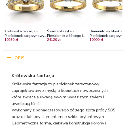
Królewska fantazja -
Świeża klasyka -
Diamentowy błysk -
Pierścionek zaręczynowy z
Pierścionek z żółtego i
Pierścionek zaręczynow
10250 zł
24120 zł
10900 zł
żółtego złota z
białego złota z
żółtego złota z brylan
diamentami
diamentami Si2/D
OPIS
Królewska fantazja
Królewska fantazja to pierścionek zaręczynowy
zaprojektowany z myślą o kobietach nowoczesnych,
które zwracają uwagę swoim wyrazistym stylem i
uwielbiają lśnić.
Wykonany z ponadczasowego żółtego złota próby 585
oraz ozdobiony diamentami o szlifie brylantowym.
Geometryczna forma, ciekawa konstrukcja korony i