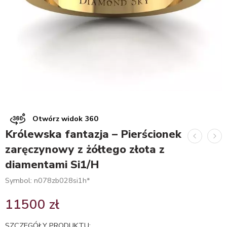
Otwórz widok 360
Królewska fantazja – Pierścionek
zaręczynowy z żółtego złota z
diamentami Si1/H
Symbol: n078zb028si1h*
11500
zł
SZCZEGÓŁY PRODUKTU: