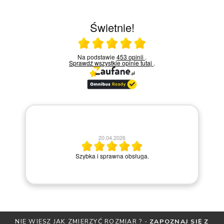
Świetnie!
Ocena średnia 5 na 5
Na podstawie
453 opinii
.
Sprawdź wszystkie opinie
tutaj
.
20.04.2026
M
Szybka i sprawna obsługa.
NIE WIESZ JAK ZMIERZYĆ ROZMIAR ? -
ZAPOZNAJ SIĘ Z
OT