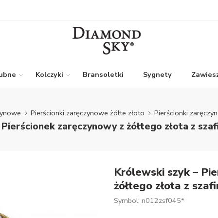
lubne
Kolczyki
Bransoletki
Sygnety
Zawiesz
czynowe
Pierścionki zaręczynowe żółte złoto
Pierścionki zaręczy
 Pierścionek zaręczynowy z żółtego złota z szaf
Królewski szyk – Pi
żółtego złota z szaf
Symbol: n012zsf045*