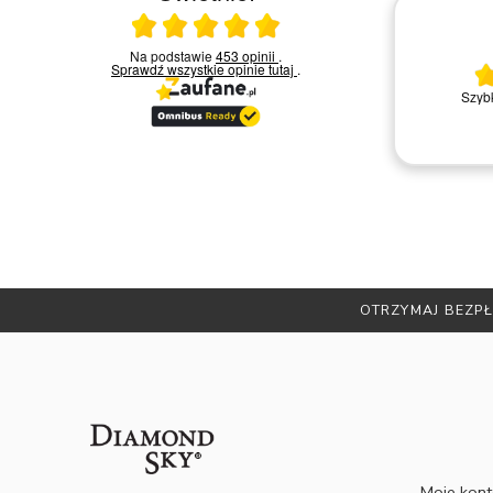
Ocena średnia 5 na 5
Na podstawie
453 opinii
.
30.03.2026
Sprawdź wszystkie opinie
tutaj
.
ikiem
Bardzo mi
rzez
Bardzo dobry kontakt.!!!
OTRZYMAJ BEZPŁ
Moje kon