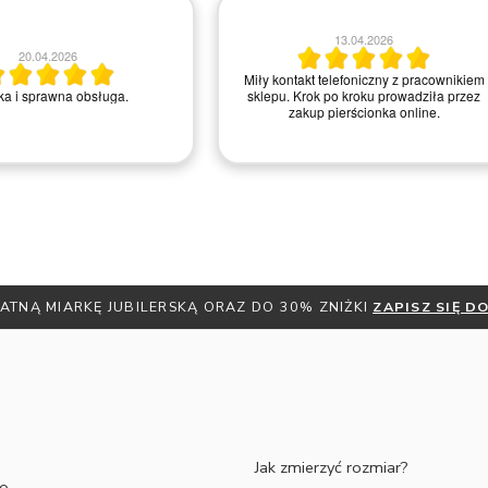
23.03.2026
20.03.2026
ła i kompetentna obsługa.
Zakup przeszedł poztywnie
Polecam
Remigiusz D.
ATNĄ MIARKĘ JUBILERSKĄ ORAZ DO 30% ZNIŻKI
ZAPISZ SIĘ 
Jak zmierzyć rozmiar?
to