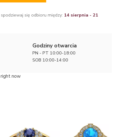
 spodziewaj się odbioru między:
14 sierpnia - 21
Godziny otwarcia
PN - PT 10:00-18:00
SOB 10:00-14:00
 right now
Diamento
zaręczyn
13000 zł
szafirem 
diament