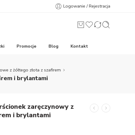
Logowanie / Rejestracja
ki
Promocje
Blog
Kontakt
nowe z żółtego złota z szafirem
irem i brylantami
erścionek zaręczynowy z
irem i brylantami