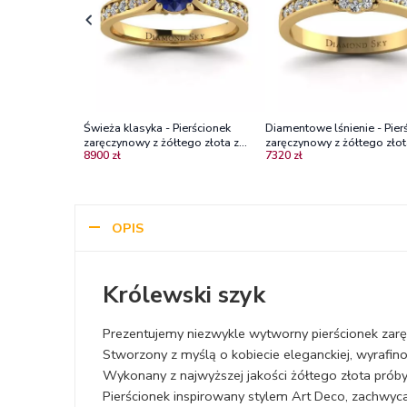
Świeża klasyka - Pierścionek
Diamentowe lśnienie - Pier
zaręczynowy z żółtego złota z
zaręczynowy z żółtego złot
8900 zł
7320 zł
szafirem i diamentami
szafirem i brylantami
OPIS
Królewski szyk
Prezentujemy niezwykle wytworny pierścionek zar
Stworzony z myślą o kobiecie eleganckiej, wyrafino
Wykonany z najwyższej jakości żółtego złota prób
Pierścionek inspirowany stylem Art Deco, zachwyca