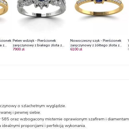
ścionek
Pełen wdzięk - Pierścionek
Nowoczesny szyk - Pierścionek
a z
zaręczynowy z białego złota z
zaręczynowy z żółtego złota z
7900 zł
6100 zł
szafirem i diamentami
szafirem i diamentami
ęczynowy o szlachetnym wyglądzie.
wanej i pewnej siebie.
y 585 oraz wzbogacony misternie oprawionym szafirem i diamentami 
 idealnymi proporcjami i perfekcją wykonania.