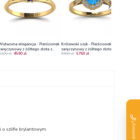
Wytworna elegancja - Pierścionek
Królewski szyk - Pierścionek
zaręczynowy z żółtego złota z
zaręczynowy z żółtego złota z
5100 zł
4590 zł
6400 zł
5760 zł
szafirem i diamentami
topazem 0.59 ct i brylantami Vs1/H
o szlifie brylantowym.