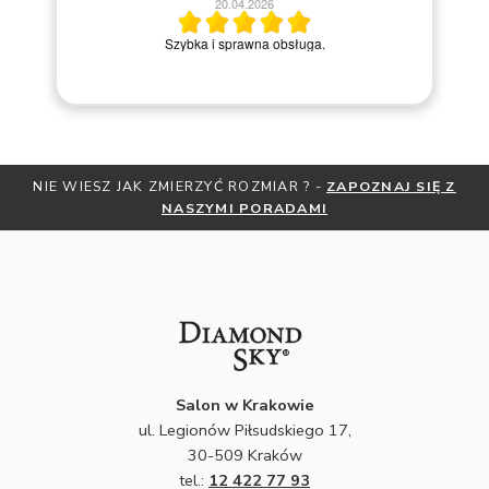
20.04.2026
M
Szybka i sprawna obsługa.
NIE WIESZ JAK ZMIERZYĆ ROZMIAR ? -
ZAPOZNAJ SIĘ Z
NASZYMI PORADAMI
Salon w Krakowie
ul. Legionów Piłsudskiego 17,
30-509 Kraków
tel.:
12 422 77 93