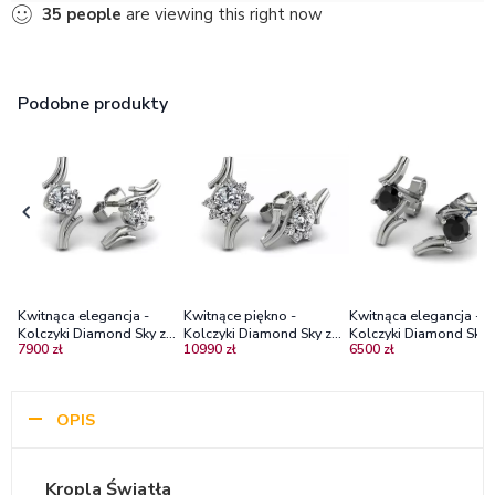
35
people
are viewing this right now
Podobne produkty
Kwitnąca elegancja -
Kwitnące piękno -
Kwitnąca elegancja -
Kolczyki Diamond Sky z
Kolczyki Diamond Sky z
Kolczyki Diamond Sky 
7900 zł
10990 zł
6500 zł
białego złota z brylantami
białego złota z brylantami
białego złota z czarny
brylantami
OPIS
Kropla Światła