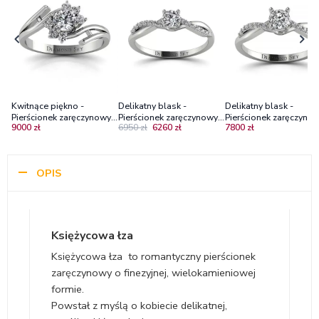
Kwitnące piękno -
Delikatny blask -
Delikatny blask -
Pierścionek zaręczynowy z
Pierścionek zaręczynowy z
Pierścionek zaręczynow
9000 zł
6950 zł
6260 zł
7800 zł
białego złota z
białego złota z
białego złota z
diamentami SI1/H
diamentami Si1/H
diamentem 0.25 ct
OPIS
Księżycowa łza
Księżycowa łza to romantyczny pierścionek
zaręczynowy o finezyjnej, wielokamieniowej
formie.
Powstał z myślą o kobiecie delikatnej,