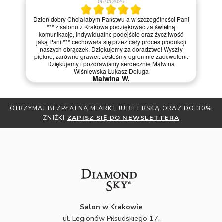
ani
30.04.2026
ć
Fantastyczny salon - polecam
ji
Dariusz U.
y
i.
OTRZYMAJ BEZPŁATNĄ MIARKĘ JUBILERSKĄ ORAZ DO 30%
ZNIŻKI
ZAPISZ SIĘ DO NEWSLETTERA
Salon w Krakowie
ul. Legionów Piłsudskiego 17,