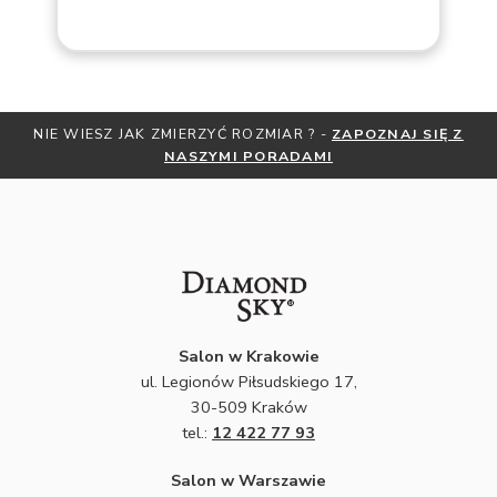
OZMIAR ? -
ZAPOZNAJ SIĘ Z
OTRZYMAJ BEZPŁATNĄ MIARKĘ 
 PORADAMI
ZNIŻKI
ZAPISZ SIĘ 
Salon w Krakowie
ul. Legionów Piłsudskiego 17,
30-509 Kraków
tel.:
12 422 77 93
Salon w Warszawie