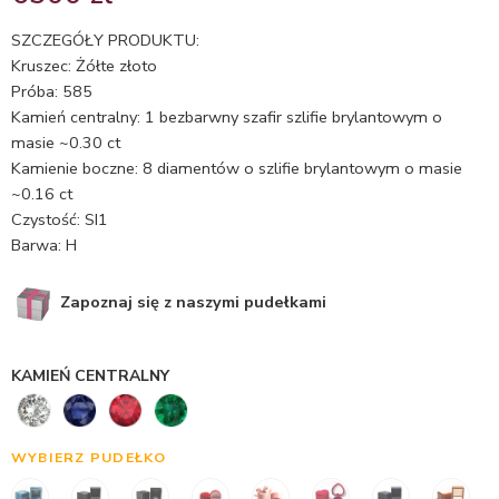
5.00
na 5
na
SZCZEGÓŁY PRODUKTU:
podstawie
Kruszec: Żółte złoto
oceny
Próba: 585
klienta
Kamień centralny: 1 bezbarwny szafir szlifie brylantowym o
masie ~0.30 ct
Kamienie boczne: 8 diamentów o szlifie brylantowym o masie
~0.16 ct
Czystość: SI1
Barwa: H
Zapoznaj się z naszymi pudełkami
KAMIEŃ CENTRALNY
WYBIERZ PUDEŁKO