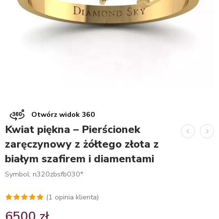
Otwórz widok 360
Kwiat piękna – Pierścionek
zaręczynowy z żółtego złota z
białym szafirem i diamentami
Symbol: n320zbsfb030*
(
1
opinia klienta)
Oceniony
1
6500
zł