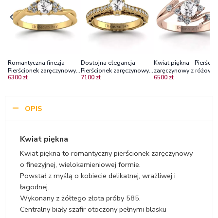
Romantyczna finezja -
Dostojna elegancja -
Kwiat piękna - Pierścio
Pierścionek zaręczynowy z
Pierścionek zaręczynowy z
zaręczynowy z różowe
6300 zł
7100 zł
6500 zł
żółtego złota z białym
żółtego złota z białym
złota z białym szafirem
szafirem brylantami
szafirem i diamentami
diamentami
OPIS
Kwiat piękna
Kwiat piękna to romantyczny pierścionek zaręczynowy
o finezyjnej, wielokamieniowej formie.
Powstał z myślą o kobiecie delikatnej, wrażliwej i
łagodnej.
Wykonany z żółtego złota próby 585.
Centralny biały szafir otoczony pełnymi blasku