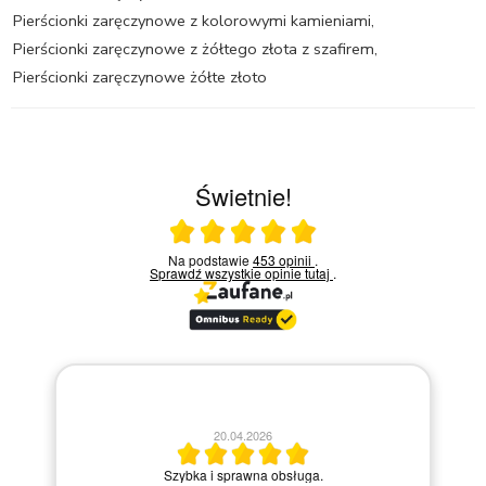
Pierścionki zaręczynowe z kolorowymi kamieniami
,
Pierścionki zaręczynowe z żółtego złota z szafirem
,
Pierścionki zaręczynowe żółte złoto
Świetnie!
Ocena średnia 5 na 5
Na podstawie
453 opinii
.
Sprawdź wszystkie opinie
tutaj
.
20.04.2026
M
Szybka i sprawna obsługa.