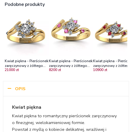
Podobne produkty
Kwiat piękna - Pierścionek
Kwiat piękna - Pierścionek
Kwiat piękna - Pierścio
zaręczynowy z żółtego
zaręczynowy z żółtego
zaręczynowy z żółtego
21000 zł
8200 zł
10900 zł
złota z diamentami,
złota z diamentami i
złota z diamentami i
centralny brylant 0,50 ct
różowymi szafirami
rubinami
Diamond Sky
OPIS
Kwiat piękna
Kwiat piękna to romantyczny pierścionek zaręczynowy
o finezyjnej, wielokamieniowej formie.
Powstał z myślą o kobiecie delikatnej, wrażliwej i