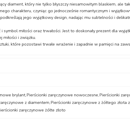
cy diament, który nie tylko błyszczy niesamowitym blaskiem, ale t
nego charakteru, czyniąc go jednocześnie romantycznym i wyjątkow
podkreślają jego wyjątkowy design, nadając mu subtelności i delikatn
uć i symbol miłości oraz trwałości. Jest to doskonały prezent dla wyjąt
 miłości i związku.
 sztuki, które pozostawi trwałe wrażenie i zapadnie w pamięci na zaws
ynowe brylant
,
Pierścionki zaręczynowe nowoczesne
,
Pierścionki zar
 zaręczynowe z diamentem
,
Pierścionki zaręczynowe z żółtego złota 
ierścionki zaręczynowe żółte złoto