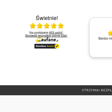
Świetnie!
Ocena średnia 5 na 5
Na podstawie
453 opinii
.
30.03.2026
Sprawdź wszystkie opinie
tutaj
.
ikiem
Bardzo mi
rzez
Bardzo dobry kontakt.!!!
OTRZYMAJ BEZPŁ