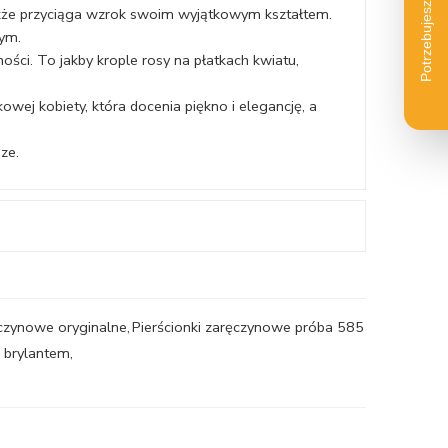
akże przyciąga wzrok swoim wyjątkowym kształtem.
ym.
ości. To jakby krople rosy na płatkach kwiatu,
kowej kobiety, która docenia piękno i elegancję, a
ze.
ęczynowe oryginalne
,
Pierścionki zaręczynowe próba 585
z brylantem
,