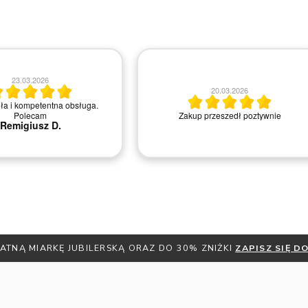
23.03.2026
20.03.2026
ła i kompetentna obsługa.
Zakup przeszedł poztywnie
Polecam
Remigiusz D.
ATNĄ MIARKĘ JUBILERSKĄ ORAZ DO 30% ZNIŻKI
ZAPISZ SIĘ 