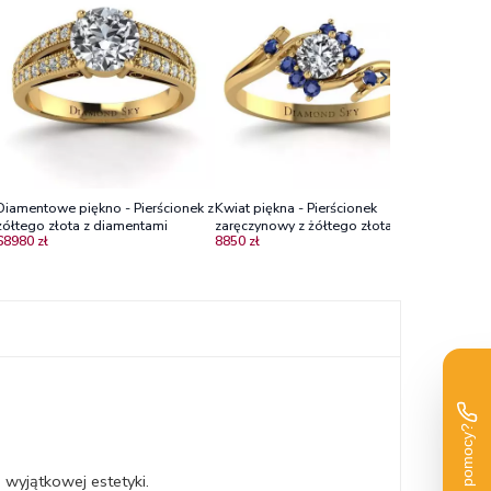
zaręczyn
6100 zł
Diamentowe piękno - Pierścionek z
Kwiat piękna - Pierścionek
żółtego złota z diamentami
zaręczynowy z żółtego złota z
68980 zł
8850 zł
diamentem 0.30 ct P1/F i szafirami
 wyjątkowej estetyki.