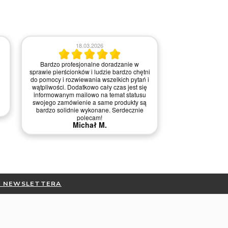
18.03.2026
Bardzo profesjonalne doradzanie w
0
sprawie pierścionków i ludzie bardzo chętni
do pomocy i rozwiewania wszelkich pytań i
Nie ma uwa
wątpliwości. Dodatkowo cały czas jest się
informowanym mailowo na temat statusu
swojego zamówienie a same produkty są
bardzo solidnie wykonane. Serdecznie
polecam!
Michał M.
DO NEWSLETTERA