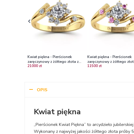
Kwiat piękna - Pierścionek
Kwiat piękna - Pierścionek
zaręczynowy z żółtego złota z
zaręczynowy z żółtego złot
21000 zł
11500 zł
diamentami, centralny brylant 0,50
diamentami i różowymi sza
ct Diamond Sky
OPIS
Kwiat piękna
„Pierścionek Kwiat Piękna” to arcydzieło jubilerskie
Wykonany z najwyżej jakości żółtego złota próby 585