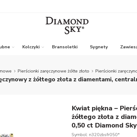
lubne
Kolczyki
Bransoletki
Sygnety
Zawiesz
zynowe
Pierścionki zaręczynowe żółte złoto
Pierścionki zaręczyn
ręczynowy z żółtego złota z diamentami, central
Kwiat piękna – Pier
żółtego złota z diam
0,50 ct Diamond Sky
Symbol: n320zbsfr050*