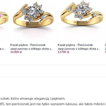
Kwiat piękna - Pierścionek
Kwiat piękna - Pierścionek
a z
zaręczynowy z żółtego złota z
zaręczynowy z żółtego złota z
21000 zł
12700 zł
firami
diamentami, centralny brylant 0,50
diamentami, centralny brylant 0,36
ct
ct
j sztuki, które emanuje elegancją i pięknem.
, ten pierścionek jest nie tylko wyrazem luksusu, ale także miłości i