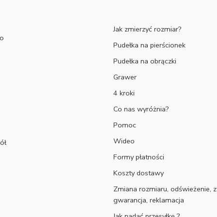
Jak zmierzyć rozmiar?
to
Pudełka na pierścionek
Pudełka na obrączki
Grawer
4 kroki
Co nas wyróżnia?
Pomoc
Wideo
ół
Formy płatności
Koszty dostawy
Zmiana rozmiaru, odświeżenie, z
gwarancja, reklamacja
Jak nadać przesyłkę ?