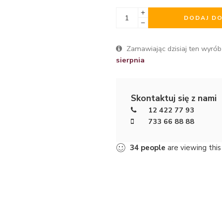
DODAJ D
Zamawiając dzisiaj ten wyrób
sierpnia
Skontaktuj się z nami
12 422 77 93
733 66 88 88
34
people
are viewing this