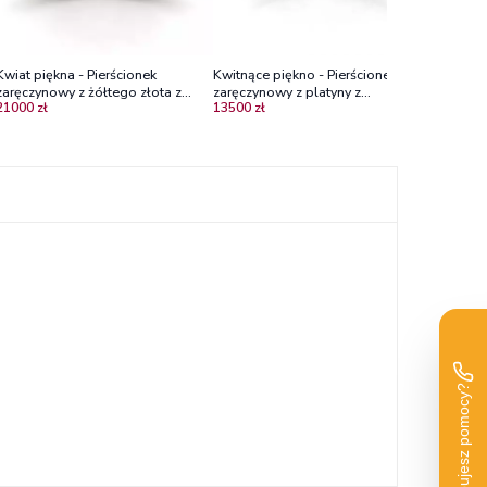
Kwiat piękna - Pierścionek
Kwitnące piękno - Pierścionek
zaręczynowy z żółtego złota z
zaręczynowy z platyny z
21000 zł
13500 zł
diamentami, centralny brylant 0,50
diamentami VS1/H
ct