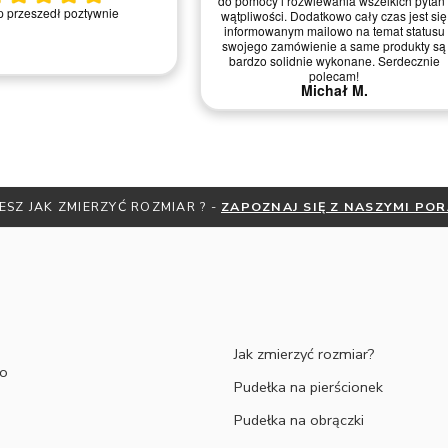
do pomocy i rozwiewania wszelkich pytań 
 przeszedł poztywnie
wątpliwości. Dodatkowo cały czas jest się
informowanym mailowo na temat statusu
swojego zamówienie a same produkty są
bardzo solidnie wykonane. Serdecznie
polecam!
Michał M.
ESZ JAK ZMIERZYĆ ROZMIAR ? -
ZAPOZNAJ SIĘ Z NASZYMI PO
Jak zmierzyć rozmiar?
to
Pudełka na pierścionek
Pudełka na obrączki