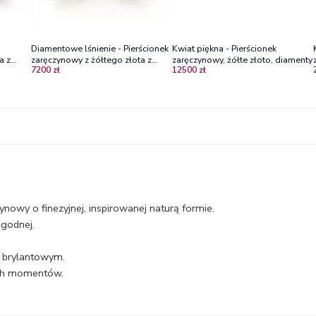
Diamentowe lśnienie - Pierścionek
Kwiat piękna - Pierścionek
a z
zaręczynowy z żółtego złota z
zaręczynowy, żółte złoto, diamenty
7200 zł
12500 zł
diamentami
nowy o finezyjnej, inspirowanej naturą formie.
agodnej.
e brylantowym.
ych momentów.