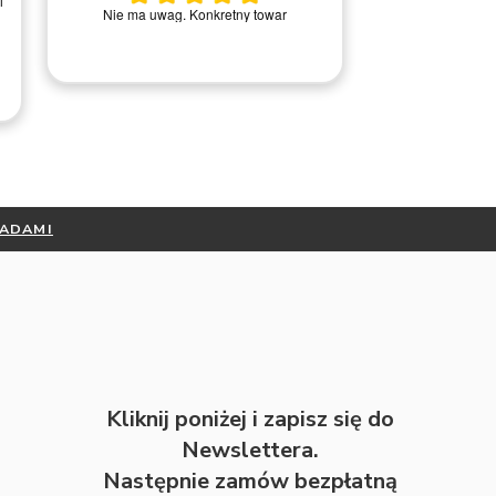
i
Wszystko ok, ba
Nie ma uwag. Konkretny towar
kontakci
RADAMI
Kliknij poniżej i zapisz się do
Newslettera.
Następnie zamów bezpłatną