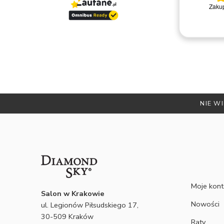
Zakup
Polecam
Remigiusz D.
NIE WI
Moje kon
Salon w Krakowie
Nowości
ul. Legionów Piłsudskiego 17,
30-509 Kraków
Raty