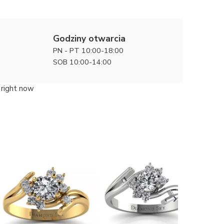
Godziny otwarcia
PN - PT 10:00-18:00
SOB 10:00-14:00
 right now
Wyjątkow
zaręczyn
8900 zł
białego z
diament