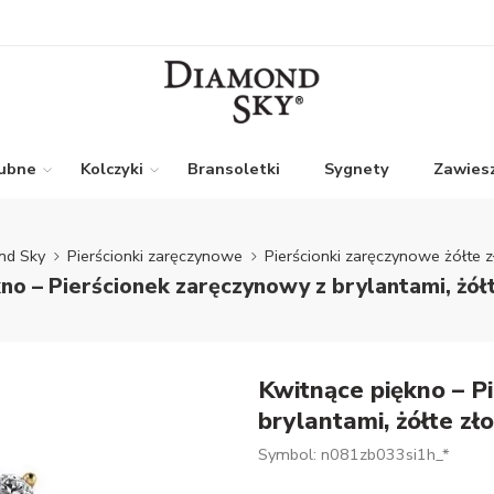
lubne
Kolczyki
Bransoletki
Sygnety
Zawiesz
nd Sky
Pierścionki zaręczynowe
Pierścionki zaręczynowe żółte z
no – Pierścionek zaręczynowy z brylantami, żółt
Kwitnące piękno – P
brylantami, żółte zł
Symbol: n081zb033si1h_*