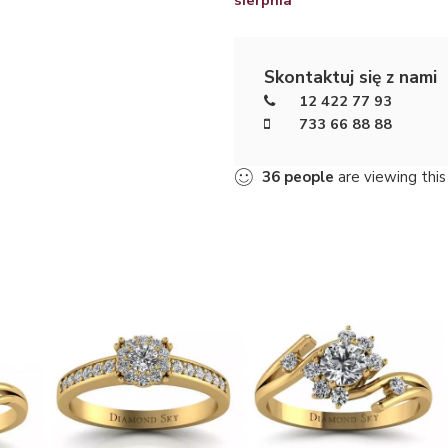
Skontaktuj się z nami
12 422 77 93
733 66 88 88
36
people
are viewing this