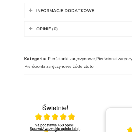
INFORMACJE DODATKOWE
OPINIE (0)
Kategoria:
Pierścionki zaręczynowe
,
Pierścionki zaręcz
Pierścionki zaręczynowe żółte złoto
Świetnie!
Ocena średnia 5 na 5
23.03.2026
Na podstawie
453 opinii
.
Sprawdź wszystkie opinie
tutaj
.
Bardzo miła i kompetentna obsługa.