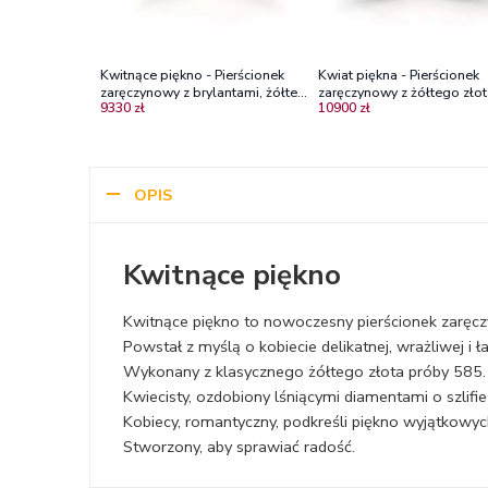
Kwitnące piękno - Pierścionek
Kwiat piękna - Pierścionek
zaręczynowy z brylantami, żółte
zaręczynowy z żółtego złot
9330 zł
10900 zł
złoto, próba 750
diamentami i rubinami
OPIS
Kwitnące piękno
Kwitnące piękno to nowoczesny pierścionek zaręczy
Powstał z myślą o kobiecie delikatnej, wrażliwej i ł
Wykonany z klasycznego żółtego złota próby 585.
Kwiecisty, ozdobiony lśniącymi diamentami o szlifi
Kobiecy, romantyczny, podkreśli piękno wyjątkow
Stworzony, aby sprawiać radość.