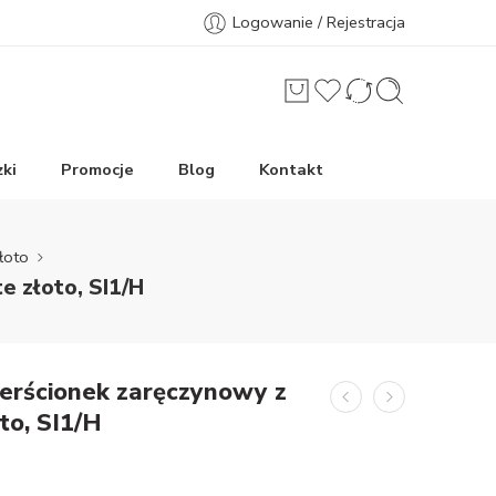
Logowanie / Rejestracja
ki
Promocje
Blog
Kontakt
łoto
e złoto, SI1/H
ierścionek zaręczynowy z
oto, SI1/H