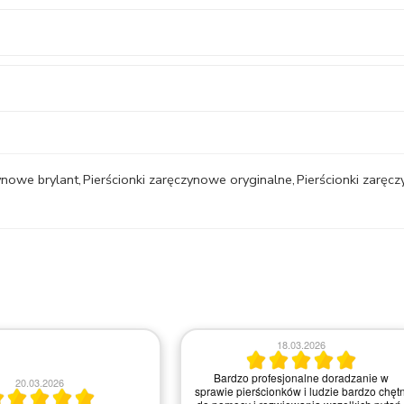
ynowe brylant
,
Pierścionki zaręczynowe oryginalne
,
Pierścionki zarę
18.03.2026
Bardzo profesjonalne doradzanie w
20.03.2026
sprawie pierścionków i ludzie bardzo chętn