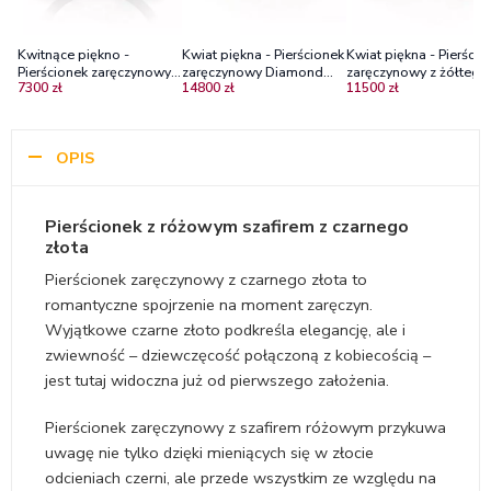
Kwitnące piękno -
Kwiat piękna - Pierścionek
Kwiat piękna - Pierścio
Pierścionek zaręczynowy z
zaręczynowy Diamond
zaręczynowy z żółtego
7300 zł
14800 zł
11500 zł
różowego złota z
Sky z żółtego złota z
złota z diamentami i
różowym szafirem i
różowym szafirem oraz
różowymi szafirami
diamentami
diamentami
OPIS
Pierścionek z różowym szafirem z czarnego
złota
Pierścionek zaręczynowy z czarnego złota to
romantyczne spojrzenie na moment zaręczyn.
Wyjątkowe czarne złoto podkreśla elegancję, ale i
zwiewność – dziewczęcość połączoną z kobiecością –
jest tutaj widoczna już od pierwszego założenia.
Pierścionek zaręczynowy z szafirem różowym przykuwa
uwagę nie tylko dzięki mieniących się w złocie
odcieniach czerni, ale przede wszystkim ze względu na