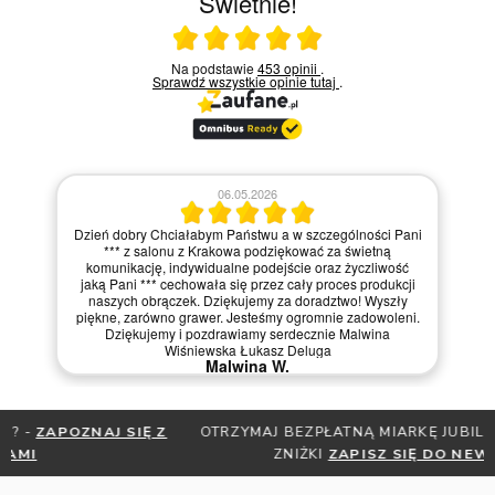
Świetnie!
Ocena średnia 5 na 5
Na podstawie
453 opinii
.
Sprawdź wszystkie opinie
tutaj
.
06.05.2026
Dzień dobry Chciałabym Państwu a w szczególności Pani
*** z salonu z Krakowa podziękować za świetną
komunikację, indywidualne podejście oraz życzliwość
jaką Pani *** cechowała się przez cały proces produkcji
naszych obrączek. Dziękujemy za doradztwo! Wyszły
piękne, zarówno grawer. Jesteśmy ogromnie zadowoleni.
Dziękujemy i pozdrawiamy serdecznie Malwina
Wiśniewska Łukasz Deluga
Malwina W.
OTRZYMAJ BEZPŁATNĄ MIARKĘ JUBILERSKĄ ORAZ DO 30%
ZNIŻKI
ZAPISZ SIĘ DO NEWSLETTERA