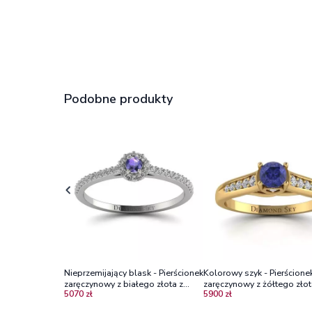
Podobne produkty
Nieprzemijający blask - Pierścionek
Kolorowy szyk - Pierścione
zaręczynowy z białego złota z
zaręczynowy z żółtego złot
5070 zł
5900 zł
tanzanitem i diamentami
tanzanitem i diamentami