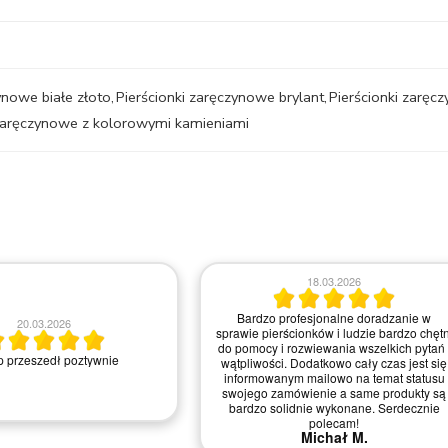
ynowe białe złoto
,
Pierścionki zaręczynowe brylant
,
Pierścionki zaręc
 zaręczynowe z kolorowymi kamieniami
06.05.2026
20.06.2026
Dzień dobry Chciałabym Państwu a w
szczególności Pani *** z salonu z Krakow
podziękować za świetną komunikację,
, bardzo pomocna obsługa w
indywidualne podejście oraz życzliwość
akcie telefonicznym.
jaką Pani *** cechowała się przez cały
proces produkcji naszych obrączek.
Dziękujemy za doradztwo! Wyszły piękne,
zarówno grawer. Jesteśmy ogromnie
zadowoleni. Dziękujemy i pozdrawiamy