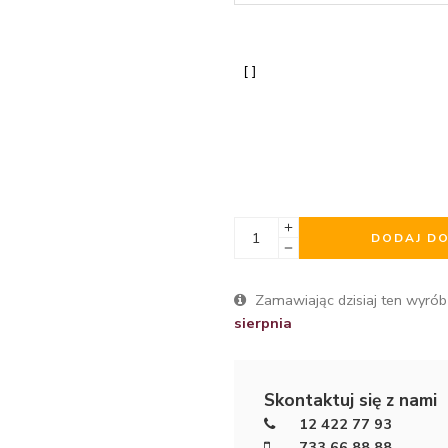
DODAJ D
Zamawiając dzisiaj ten wyrób
sierpnia
Skontaktuj się z nami
12 422 77 93
733 66 88 88