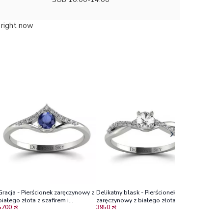
 right now
Nieprzemi
zaręczyn
4720 zł
tanzanit
Gracja - Pierścionek zaręczynowy z
Delikatny blask - Pierścionek
białego złota z szafirem i
zaręczynowy z białego złota z
5700 zł
3950 zł
diamentami
białym szafirem i diamentami