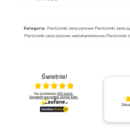
Kategoria:
Pierścionki zaręczynowe
,
Pierścionki zaręcz
Pierścionki zaręczynowe wielokamieniowe
,
Pierścionki
Świetnie!
Ocena średnia 5 na 5
 w
Na podstawie
453 opinii
.
03.03.2026
chętni
Sprawdź wszystkie opinie
tutaj
.
ytań i
Wszystko ok
Nie ma uwag. Konkretny towar
t się
kont
tusu
y są
nie