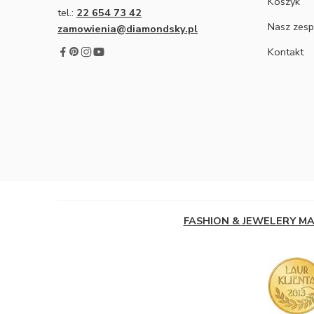
Koszyk
tel.:
22 654 73 42
Nasz zesp
zamowienia@diamondsky.pl
Kontakt
FASHION & JEWELERY M