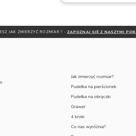
serdecznie Malwina Wiśniewska Łukasz
Deluga
Malwina W.
ESZ JAK ZMIERZYĆ ROZMIAR ? -
ZAPOZNAJ SIĘ Z NASZYMI PO
Jak zmierzyć rozmiar?
to
Pudełka na pierścionek
Pudełka na obrączki
Grawer
4 kroki
Co nas wyróżnia?