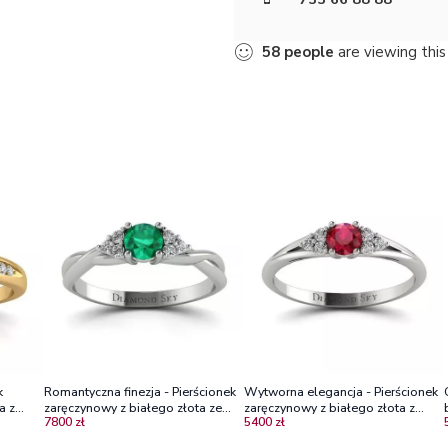
58
people
are viewing this
k
Romantyczna finezja - Pierścionek
Wytworna elegancja - Pierścionek
a z
zaręczynowy z białego złota ze
zaręczynowy z białego złota z
7800 zł
5400 zł
szmaragdem i diamentami
rubinem i diamentami