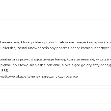
amieniowy, którego blask pozwoli zatrzymać magię każdej wyjątkow
ubilerskiej został unowocześniony poprzez dobór kamieni bocznych ró
inalną oraz przykuwającą uwagę barwą, która zmienia się, w zależnoś
 piękne, fioletowo-niebieskie odcienie, a okalające go brylanty dodają
 585.
yjątkowe okazje takie jak zaręczyny czy rocznice.