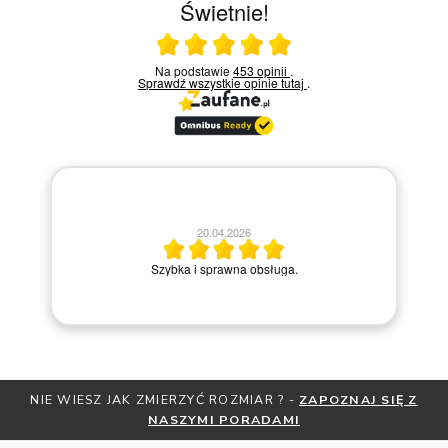
Świetnie!
Ocena średnia 5 na 5
Na podstawie
453 opinii
.
Sprawdź wszystkie opinie
tutaj
.
13.04.2026
Miły kontakt telefoniczny z pracownikiem sklepu. Krok po
kroku prowadziła przez zakup pierścionka online.
K ZMIERZYĆ ROZMIAR ? -
ZAPOZNAJ SIĘ Z
OTRZYMAJ BEZPŁA
NASZYMI PORADAMI
ZNIŻKI
Z