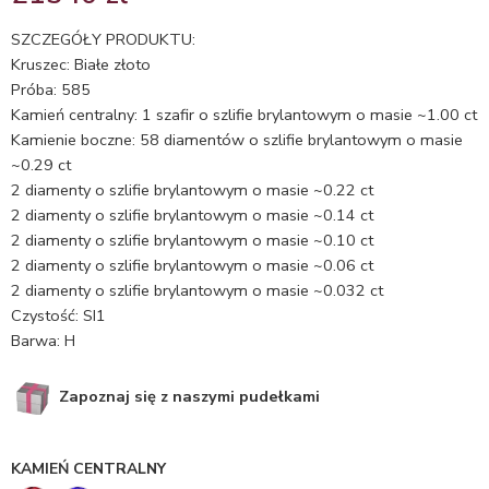
5.00
na 5
na
SZCZEGÓŁY PRODUKTU:
podstawie
Kruszec: Białe złoto
oceny
Próba: 585
klienta
Kamień centralny: 1 szafir o szlifie brylantowym o masie ~1.00 ct
Kamienie boczne: 58 diamentów o szlifie brylantowym o masie
~0.29 ct
2 diamenty o szlifie brylantowym o masie ~0.22 ct
2 diamenty o szlifie brylantowym o masie ~0.14 ct
2 diamenty o szlifie brylantowym o masie ~0.10 ct
2 diamenty o szlifie brylantowym o masie ~0.06 ct
2 diamenty o szlifie brylantowym o masie ~0.032 ct
Czystość: SI1
Barwa: H
Zapoznaj się z naszymi pudełkami
KAMIEŃ CENTRALNY