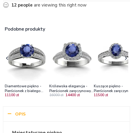
12
people
are viewing this right now
Podobne produkty
Diamentowe piękno -
Królewska elegancja -
Kuszące piękno -
Pierścionek z białego
Pierścionek zaręczynowy z
Pierścionek zaręczynow
11100 zł
16000 zł
14400 zł
11500 zł
złota z szafirem i
białego złota z szafirem
białe złoto, próba 585,
diamentami
0.97ct i diamentami
szafir, brylanty
OPIS
Majestatyczne piękno