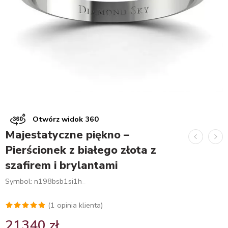
Otwórz widok 360
Majestatyczne piękno –
Pierścionek z białego złota z
szafirem i brylantami
Symbol: n198bsb1si1h_
(
1
opinia klienta)
Oceniony
1
21340
zł