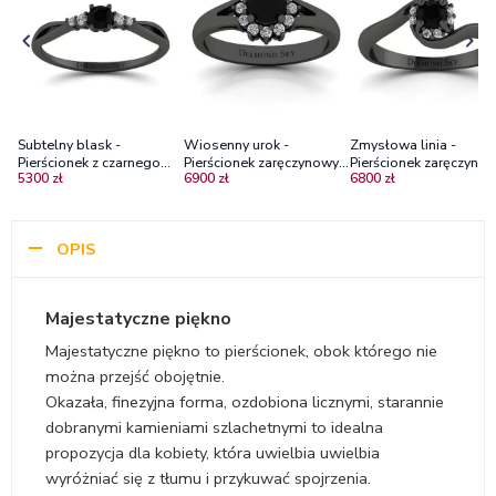
Subtelny blask -
Wiosenny urok -
Zmysłowa linia -
Pierścionek z czarnego
Pierścionek zaręczynowy z
Pierścionek zaręczynow
5300 zł
6900 zł
6800 zł
złota z czarnym brylantem
czarnego złota z czarnym
czarnego złota z czarn
i diamentami
diamentem i brylantami
diamentem i brylantam
OPIS
Majestatyczne piękno
Majestatyczne piękno to pierścionek, obok którego nie
można przejść obojętnie.
Okazała, finezyjna forma, ozdobiona licznymi, starannie
dobranymi kamieniami szlachetnymi to idealna
propozycja dla kobiety, która uwielbia uwielbia
wyróżniać się z tłumu i przykuwać spojrzenia.