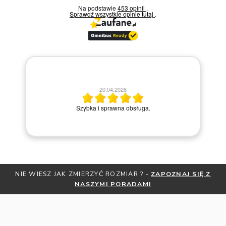
Na podstawie
453 opinii
.
Sprawdź wszystkie opinie
tutaj
.
20.04.2026
M
Szybka i sprawna obsługa.
ZNAJ SIĘ Z
OTRZYMAJ BEZPŁATNĄ MIARKĘ JUBILERSKĄ ORA
ZNIŻKI
ZAPISZ SIĘ DO NEWSLETTER