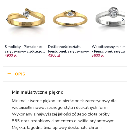
Simplicity - Pierścionek
Delikatność kształtu -
Współczesny minimal
zaręczynowy z żółtego
Pierścionek zaręczynowy z
- Pierścionek zaręczyn
4900 zł
4300 zł
5600 zł
złota z diamentami
żółtego złota z
z białego złota z
diamentem
diamentem
OPIS
Minimalistyczne piękno
Minimalistyczne piękno, to pierścionek zaręczynowy dla
wielbicielki nowoczesnego stylu i delikatnych form.
Wykonany z najwyższej jakości żółtego złota próby
585 oraz ozdobiony diamentem o szlifie brylantowym.
Miękka, łagodna linia oprawy doskonale chroni i