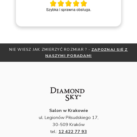
M
Szybka i sprawna obsługa.
NIE WIESZ JAK ZMIERZYĆ ROZMIAR ? -
ZAPOZNAJ SIĘ Z
OT
NASZYMI PORADAMI
Salon w Krakowie
ul. Legionów Piłsudskiego 17,
30-509 Kraków
tel.:
12 422 77 93