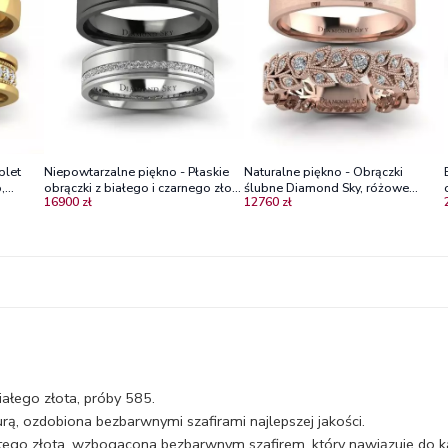
plet
Niepowtarzalne piękno - Płaskie
Naturalne piękno - Obrączki
,
obrączki z białego i czarnego złota
ślubne Diamond Sky, różowe
16900 zł
12760 zł
z diamentami
złoto, białe szafiry
ałego złota, próby 585.
rą, ozdobiona bezbarwnymi szafirami najlepszej jakości.
tego złota, wzbogacona bezbarwnym szafirem, który nawiązuje do k