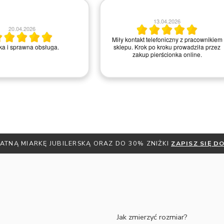
23.03.2026
20.03.2026
ła i kompetentna obsługa.
Zakup przeszedł poztywnie
Polecam
Remigiusz D.
ATNĄ MIARKĘ JUBILERSKĄ ORAZ DO 30% ZNIŻKI
ZAPISZ SIĘ 
Jak zmierzyć rozmiar?