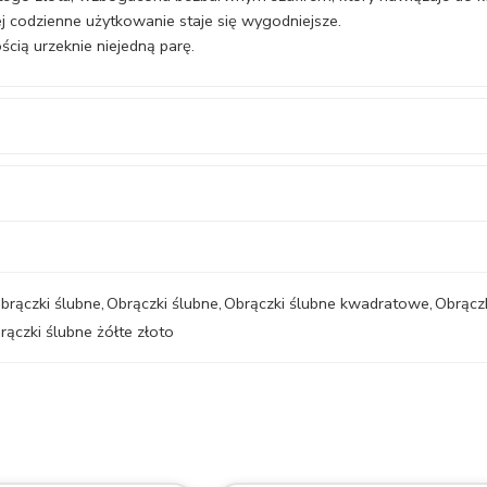
ej codzienne użytkowanie staje się wygodniejsze.
cią urzeknie niejedną parę.
brączki ślubne
,
Obrączki ślubne
,
Obrączki ślubne kwadratowe
,
Obrącz
rączki ślubne żółte złoto