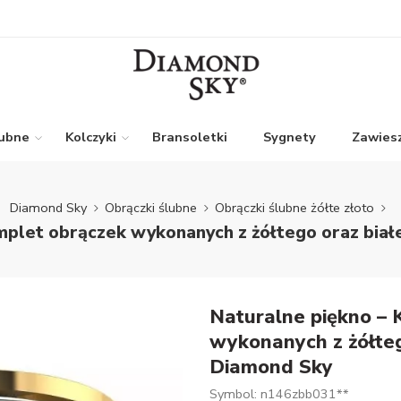
lubne
Kolczyki
Bransoletki
Sygnety
Zawiesz
Diamond Sky
Obrączki ślubne
Obrączki ślubne żółte złoto
mplet obrączek wykonanych z żółtego oraz biał
Naturalne piękno – 
wykonanych z żółteg
Diamond Sky
Symbol: n146zbb031**