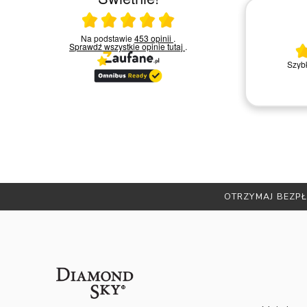
Ocena średnia 5 na 5
Na podstawie
453 opinii
.
30.03.2026
Sprawdź wszystkie opinie
tutaj
.
ikiem
Bardzo mi
rzez
Bardzo dobry kontakt.!!!
OTRZYMAJ BEZPŁ