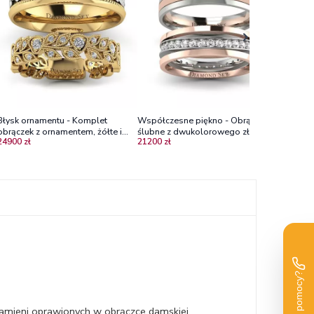
14550 zł
szafirami
Błysk ornamentu - Komplet
Współczesne piękno - Obrączki
obrączek z ornamentem, żółte i
ślubne z dwukolorowego złota z
24900 zł
21200 zł
białe złoto, diamenty. Diamond
białymi szafirami
Sky
amieni oprawionych w obrączce damskiej.