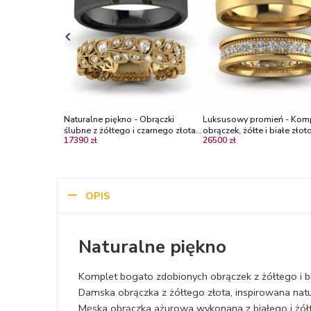
Naturalne piękno - Obrączki
Luksusowy promień - Kom
ślubne z żółtego i czarnego złota z
obrączek, żółte i białe złoto
17390 zł
26500 zł
białymi szafirami
diamenty. Diamond Sky
OPIS
Naturalne piękno
Komplet bogato zdobionych obrączek z żółtego i bi
Damska obrączka z żółtego złota, inspirowana natu
Męska obrączka ażurowa wykonana z białego i żół