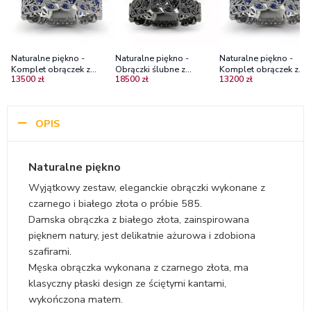
Naturalne piękno -
Naturalne piękno -
Naturalne piękno -
Komplet obrączek z
Obrączki ślubne z
Komplet obrączek z
13500 zł
18500 zł
13200 zł
białego złota z szafirami
czarnego złota z czarnymi
białego złota z szafira
diamentami
OPIS
Naturalne piękno
Wyjątkowy zestaw, eleganckie obrączki wykonane z
czarnego i białego złota o próbie 585.
Damska obrączka z białego złota, zainspirowana
pięknem natury, jest delikatnie ażurowa i zdobiona
szafirami.
Męska obrączka wykonana z czarnego złota, ma
klasyczny płaski design ze ściętymi kantami,
wykończona matem.