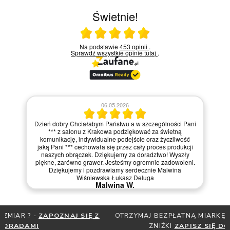
Świetnie!
Ocena średnia 5 na 5
Na podstawie
453 opinii
.
Sprawdź wszystkie opinie
tutaj
.
06.05.2026
Dzień dobry Chciałabym Państwu a w szczególności Pani
*** z salonu z Krakowa podziękować za świetną
komunikację, indywidualne podejście oraz życzliwość
jaką Pani *** cechowała się przez cały proces produkcji
naszych obrączek. Dziękujemy za doradztwo! Wyszły
piękne, zarówno grawer. Jesteśmy ogromnie zadowoleni.
Dziękujemy i pozdrawiamy serdecznie Malwina
Wiśniewska Łukasz Deluga
Malwina W.
OTRZYMAJ BEZPŁATNĄ MIARKĘ JUBILERSKĄ ORAZ DO 30%
ZNIŻKI
ZAPISZ SIĘ DO NEWSLETTERA