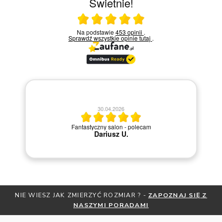
Świetnie!
Ocena średnia 5 na 5
Na podstawie
453 opinii
.
Sprawdź wszystkie opinie
tutaj
.
20.04.2026
M
Szybka i sprawna obsługa.
NIE WIESZ JAK ZMIERZYĆ ROZMIAR ? -
ZAPOZNAJ SIĘ Z
NASZYMI PORADAMI