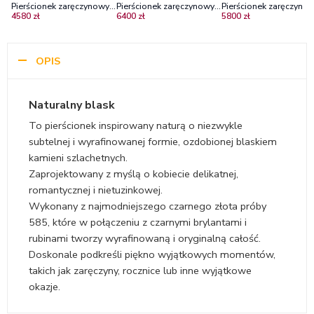
Pierścionek zaręczynowy z
Pierścionek zaręczynowy z
Pierścionek zaręczynow
4580 zł
6400 zł
5800 zł
czarnego złota z czarnymi
czarnego złota z rubinem i
czarnego złota z rubin
diamentami i rubinem
czarnymi diamentami
OPIS
Naturalny blask
To pierścionek inspirowany naturą o niezwykle
subtelnej i wyrafinowanej formie, ozdobionej blaskiem
kamieni szlachetnych.
Zaprojektowany z myślą o kobiecie delikatnej,
romantycznej i nietuzinkowej.
Wykonany z najmodniejszego czarnego złota próby
585, które w połączeniu z czarnymi brylantami i
rubinami tworzy wyrafinowaną i oryginalną całość.
Doskonale podkreśli piękno wyjątkowych momentów,
takich jak zaręczyny, rocznice lub inne wyjątkowe
okazje.