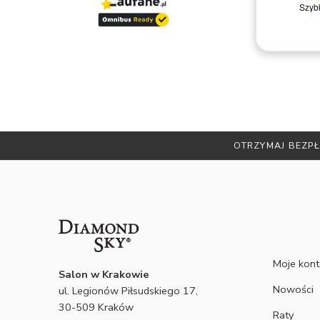
rzez
Bardzo dobry kontakt.!!!
OTRZYMAJ BEZPŁ
Moje kon
Salon w Krakowie
Nowości
ul. Legionów Piłsudskiego 17,
30-509 Kraków
Raty