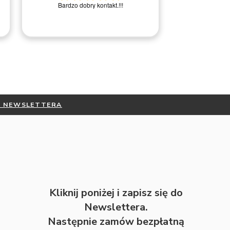
Nie ma uwa
wątpliwości. Dodatkowo cały czas jest się
informowanym mailowo na temat statusu
swojego zamówienie a same produkty są
bardzo solidnie wykonane. Serdecznie
polecam!
Michał M.
DO NEWSLETTERA
Kliknij poniżej i zapisz się do
Newslettera.
Następnie zamów bezpłatną