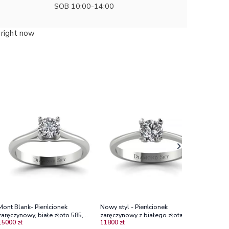
SOB 10:00-14:00
 right now
Diamento
zaręczyn
7080 zł
diament
Mont Blank- Pierścionek
Nowy styl - Pierścionek
zaręczynowy, białe złoto 585,
zaręczynowy z białego złota z
15000 zł
11800 zł
brylant
diamentem Vs2/I