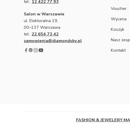
tel.:
12 422 77 93
Voucher
Salon w Warszawie
Wycena
ul. Elektoralna 19,
00–137 Warszawa
Koszyk
tel.:
22 654 73 42
Nasz zesp
zamowienia@diamondsky.pl
Kontakt
FASHION & JEWELERY M