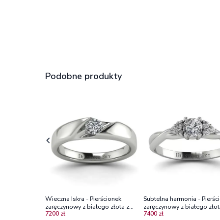
Podobne produkty
Wieczna Iskra - Pierścionek
Subtelna harmonia - Pierśc
zaręczynowy z białego złota z
zaręczynowy z białego złot
7200 zł
7400 zł
diamentem 0,20 ct
diamentami