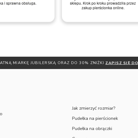
Zakup przeszedł poztywnie
Polecam
Remigiusz D.
ATNĄ MIARKĘ JUBILERSKĄ ORAZ DO 30% ZNIŻKI
ZAPISZ SIĘ 
Jak zmierzyć rozmiar?
to
Pudełka na pierścionek
Pudełka na obrączki