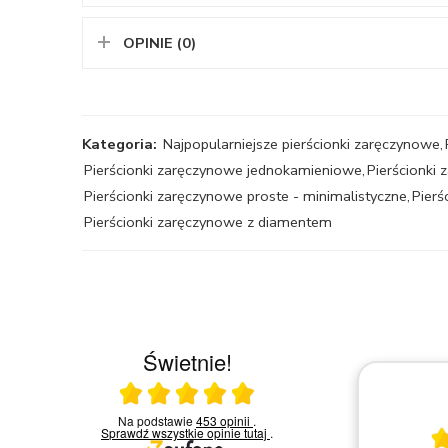
OPINIE (0)
Kategoria:
Najpopularniejsze pierścionki zaręczynowe
,
Pierścionki zaręczynowe jednokamieniowe
,
Pierścionki
Pierścionki zaręczynowe proste - minimalistyczne
,
Pierś
Pierścionki zaręczynowe z diamentem
Świetnie!
Ocena średnia 5 na 5
Na podstawie
453 opinii
.
30.03.2026
Sprawdź wszystkie opinie
tutaj
.
ikiem
Bardzo mi