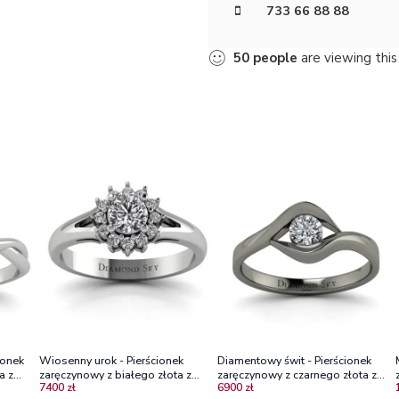
733 66 88 88
50
people
are viewing this
ionek
Wiosenny urok - Pierścionek
Diamentowy świt - Pierścionek
a z
zaręczynowy z białego złota z
zaręczynowy z czarnego złota z
7400 zł
6900 zł
brylantami
diamentem 0,25 ct