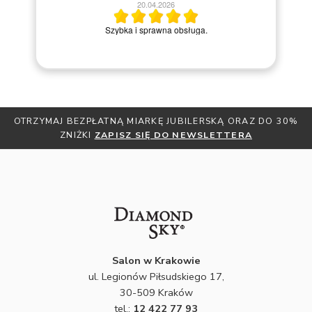
20.04.2026
M
Szybka i sprawna obsługa.
OTRZYMAJ BEZPŁATNĄ MIARKĘ JUBILERSKĄ ORAZ DO 30%
ZNIŻKI
ZAPISZ SIĘ DO NEWSLETTERA
Salon w Krakowie
ul. Legionów Piłsudskiego 17,
30-509 Kraków
tel.:
12 422 77 93