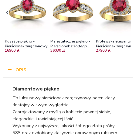
Kuszące piękno -
Majestatyczne piękno -
Królewska elegancja -
Pierścionek zaręczynowy z
Pierścionek z żółtego
Pierścionek zaręczynow
16900 zł
36030 zł
27900 zł
żółtego złota z rubinem i
złota z rubinem i
żółtego złota z rubinem
diamentami
brylantami
diamentami
OPIS
Diamentowe piękno
To luksusowy pierścionek zaręczynowy, pełen klasy,
dostojny w swym wyglądzie.
Zaprojektowany z myślą o kobiecie pewnej siebie,
eleganckiej i uwielbiającej lśnić.
Wykonany z najwyższej jakości żółtego złota próby
585 oraz ozdobiony klasycznie oprawionym rubinem