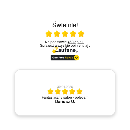
Świetnie!
Ocena średnia 5 na 5
Na podstawie
453 opinii
.
Sprawdź wszystkie opinie
tutaj
.
20.04.2026
M
Szybka i sprawna obsługa.