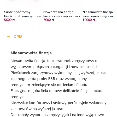
Subtelność formy -
Nowoczesna finezja -
Niesamowita finezja -
Pierścionek zaręczynowy z
Pierścionek zaręczynowy z
Pierścionek zaręczynow
5600 zł
7600 zł
10600 zł
czarnego złota z
czarnego złota z
czarnego złota ze
ametystami
ametystem
szmaragdem
OPIS
Niesamowita finezja
Niesamowita finezja, to pierścionek zaręczynowy o
wyjątkowym połączeniu elegancji i nowoczesności.
Pierścionek zaręczynowy wykonany z najwyższej jakości
czarnego złota próby 585 oraz wzbogacony
ametystem, mieniącym się odcieniami fioletu.
Finezyjna, miękka linia oprawy delikatnie faluje i oplata
ametyst.
Niezwykle komfortowy i stylowy, perfekcyjnie wykonany
z surowców najwyższej jakości.
Doskonały wybór na zaręczyny jak i na inne wyjątkowe