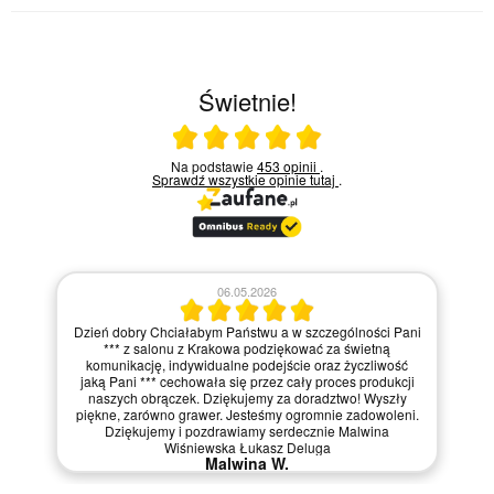
Świetnie!
Ocena średnia 5 na 5
Na podstawie
453 opinii
.
Sprawdź wszystkie opinie
tutaj
.
06.05.2026
Dzień dobry Chciałabym Państwu a w szczególności Pani
*** z salonu z Krakowa podziękować za świetną
komunikację, indywidualne podejście oraz życzliwość
jaką Pani *** cechowała się przez cały proces produkcji
naszych obrączek. Dziękujemy za doradztwo! Wyszły
piękne, zarówno grawer. Jesteśmy ogromnie zadowoleni.
Dziękujemy i pozdrawiamy serdecznie Malwina
Wiśniewska Łukasz Deluga
Malwina W.