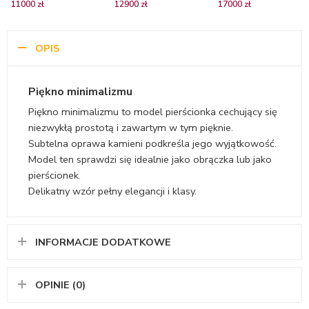
11000 zł
12900 zł
17000 zł
żółtego złota z brylantami
żółtego złota z
złota z rubinami
tanzanitami i diamentami
OPIS
Piękno minimalizmu
Piękno minimalizmu to model pierścionka cechujący się
niezwykłą prostotą i zawartym w tym pięknie.
Subtelna oprawa kamieni podkreśla jego wyjątkowość.
Model ten sprawdzi się idealnie jako obrączka lub jako
pierścionek.
Delikatny wzór pełny elegancji i klasy.
INFORMACJE DODATKOWE
OPINIE (0)