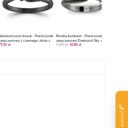
Nieskończony blask - Pierścionek
Modny kontrast - Pierścionek
zaręczynowy z czarnego złota z
zaręczynowy Diamond Sky, czarne
7100 zł
7100 zł
6280 zł
czarnymi diamentami - Diamond
złoto, czarne brylanty
Sky