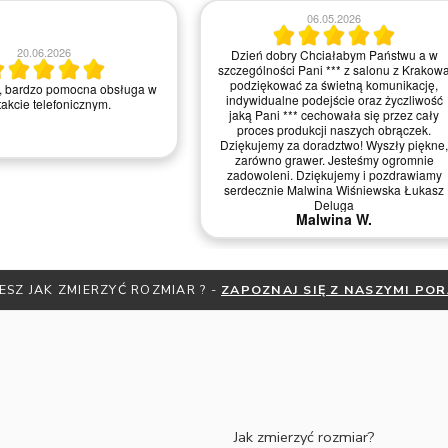
06.05.2026
20.06.2026
Dzień dobry Chciałabym Państwu a w
szczególności Pani *** z salonu z Krakow
podziękować za świetną komunikację,
, bardzo pomocna obsługa w
indywidualne podejście oraz życzliwość
akcie telefonicznym.
jaką Pani *** cechowała się przez cały
proces produkcji naszych obrączek.
Dziękujemy za doradztwo! Wyszły piękne,
zarówno grawer. Jesteśmy ogromnie
zadowoleni. Dziękujemy i pozdrawiamy
serdecznie Malwina Wiśniewska Łukasz
Deluga
Malwina W.
ESZ JAK ZMIERZYĆ ROZMIAR ? -
ZAPOZNAJ SIĘ Z NASZYMI PO
Jak zmierzyć rozmiar?