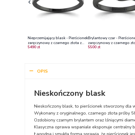
Nieprzemijający blask - Pierścionek
Brylantowy czar - Pierścion
zaręczynowy z czarnego złota z
zaręczynowy z czarnego zło
5490 zł
5500 zł
czarnym diamentem i brylantami
czarnym diamentem i diam
OPIS
Nieskończony blask
Nieskończony blask, to pierścionek stworzony dla w
Wykonany z oryginalnego, czarnego złota próby 5
Ozdobiony czarnym brylantem oraz lśniącymi diame
Klasyczna oprawa wspaniale eksponuje centralny br
Łagodna i smukła forma sprawia, że pierścionek je