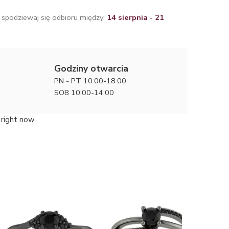
 spodziewaj się odbioru między:
14 sierpnia - 21
Godziny otwarcia
PN - PT 10:00-18:00
SOB 10:00-14:00
 right now
Majestat
z czarne
49760 zł
diamente