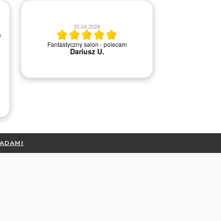
30.04.2026
2
a
Fantastyczny salon - polecam
Szybka i 
Dariusz U.
RADAMI