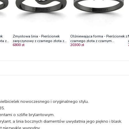
ek
Zmysłowa linia - Pierścionek
Olśniewająca forma - Pierścionek z
ta z
zaręczynowy z czarnego złota z
czarnego złota z czarnym
6800 zł
20300 zł
entami
czarnym diamentem i brylantami
diamentem i brylantami
ielbicielek nowoczesnego i oryginalnego stylu.
85.
ntami o szlifie brylantowym.
ylant, a linia bocznych diamentów uwydatnia jego piękno i blask.
st niezwykle wygodny.