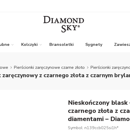
lubne
Kolczyki
Bransoletki
Sygnety
Zawiesz
ynowe
Pierścionki zaręczynowe czarne złoto
Pierścionki zaręczyn
k zaręczynowy z czarnego złota z czarnym bryl
Nieskończony blask 
czarnego złota z cz
diamentami – Diamo
Symbol: n139ccb025si1h*