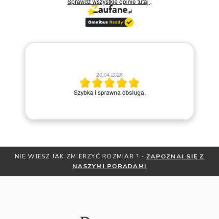
Sprawdź wszystkie opinie
tutaj
.
20.04.2026
M
Szybka i sprawna obsługa.
NIE WIESZ JAK ZMIERZYĆ ROZMIAR ? -
ZAPOZNAJ SIĘ Z
NASZYMI PORADAMI