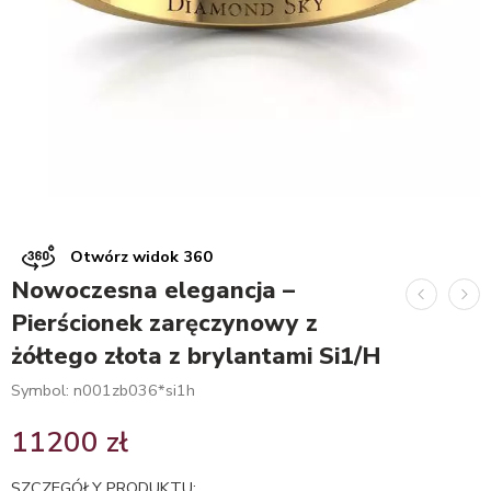
Otwórz widok 360
Nowoczesna elegancja –
Pierścionek zaręczynowy z
żółtego złota z brylantami Si1/H
Symbol: n001zb036*si1h
11200
zł
SZCZEGÓŁY PRODUKTU: