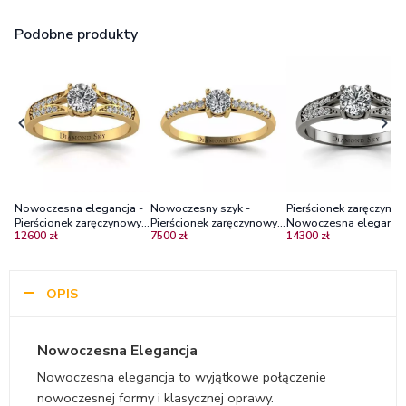
Podobne produkty
Nowoczesna elegancja -
Nowoczesny szyk -
Pierścionek zaręczynow
Pierścionek zaręczynowy z
Pierścionek zaręczynowy z
Nowoczesna elegancja
12600 zł
7500 zł
14300 zł
żółtego złota z brylantami
żółtego złota z
czarne złoto z diament
VS2/I
diamentami
OPIS
Nowoczesna Elegancja
Nowoczesna elegancja to wyjątkowe połączenie
nowoczesnej formy i klasycznej oprawy.