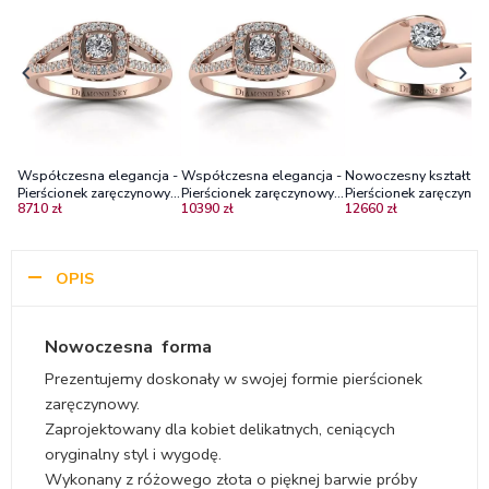
Współczesna elegancja -
Współczesna elegancja -
Nowoczesny kształt -
Pierścionek zaręczynowy z
Pierścionek zaręczynowy z
Pierścionek zaręczyno
8710 zł
10390 zł
12660 zł
różowego złota z
różowego złota z
Diamond Sky z różow
diamentami
diamentami
złota z diamentem
OPIS
Nowoczesna forma
Prezentujemy doskonały w swojej formie pierścionek
zaręczynowy.
Zaprojektowany dla kobiet delikatnych, ceniących
oryginalny styl i wygodę.
Wykonany z różowego złota o pięknej barwie próby