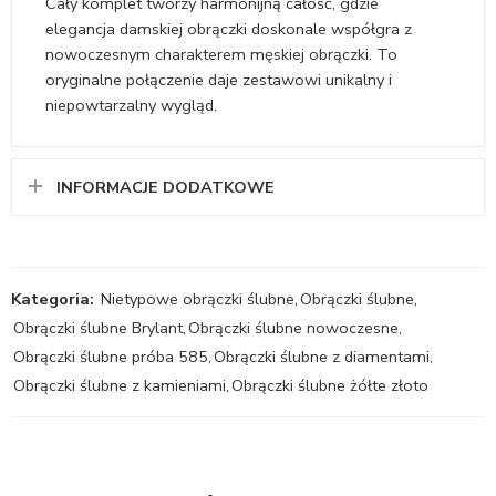
Cały komplet tworzy harmonijną całość, gdzie
elegancja damskiej obrączki doskonale współgra z
nowoczesnym charakterem męskiej obrączki. To
oryginalne połączenie daje zestawowi unikalny i
niepowtarzalny wygląd.
INFORMACJE DODATKOWE
Kategoria:
Nietypowe obrączki ślubne
,
Obrączki ślubne
,
Obrączki ślubne Brylant
,
Obrączki ślubne nowoczesne
,
Obrączki ślubne próba 585
,
Obrączki ślubne z diamentami
,
Obrączki ślubne z kamieniami
,
Obrączki ślubne żółte złoto