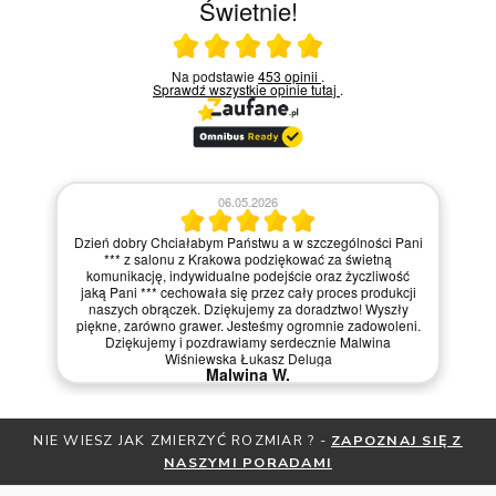
Świetnie!
Ocena średnia 5 na 5
Na podstawie
453 opinii
.
Sprawdź wszystkie opinie
tutaj
.
06.05.2026
Dzień dobry Chciałabym Państwu a w szczególności Pani
*** z salonu z Krakowa podziękować za świetną
komunikację, indywidualne podejście oraz życzliwość
jaką Pani *** cechowała się przez cały proces produkcji
naszych obrączek. Dziękujemy za doradztwo! Wyszły
piękne, zarówno grawer. Jesteśmy ogromnie zadowoleni.
Dziękujemy i pozdrawiamy serdecznie Malwina
Wiśniewska Łukasz Deluga
Malwina W.
JAK ZMIERZYĆ ROZMIAR ? -
ZAPOZNAJ SIĘ Z
OTRZYMAJ BEZP
NASZYMI PORADAMI
ZNIŻK