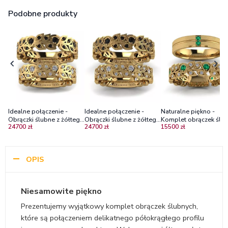
Podobne produkty
Idealne połączenie -
Idealne połączenie -
Naturalne piękno -
Obrączki ślubne z żółtego
Obrączki ślubne z żółtego
Komplet obrączek ślub
24700 zł
24700 zł
15500 zł
złota z diamentami -
złota z diamentami
żółte złoto, diamenty,
błysk
szmaragdy
OPIS
Niesamowite piękno
Prezentujemy wyjątkowy komplet obrączek ślubnych,
które są połączeniem delikatnego półokrągłego profilu