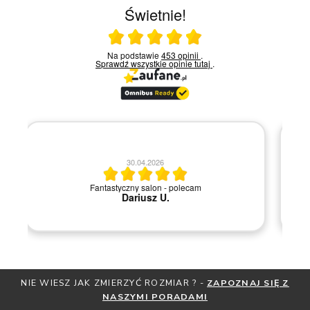
Świetnie!
Ocena średnia 5 na 5
Na podstawie
453 opinii
.
Sprawdź wszystkie opinie
tutaj
.
20.04.2026
M
Szybka i sprawna obsługa.
NIE WIESZ JAK ZMIERZYĆ ROZMIAR ? -
ZAPOZNAJ SIĘ Z
NASZYMI PORADAMI