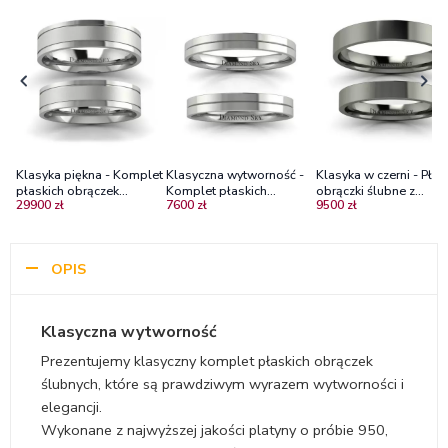
Klasyka piękna - Komplet
Klasyczna wytworność -
Klasyka w czerni - Płas
płaskich obrączek
Komplet płaskich
obrączki ślubne z
29900 zł
7600 zł
9500 zł
Diamond Sky z platyny-
obrączek, złoto
czarnego złota, 3.0mm
5mm x 1,3mm
palladowe, 3mm
3.5mm Diamond Sky
OPIS
Klasyczna wytworność
Prezentujemy klasyczny komplet płaskich obrączek
ślubnych, które są prawdziwym wyrazem wytworności i
elegancji.
Wykonane z najwyższej jakości platyny o próbie 950,