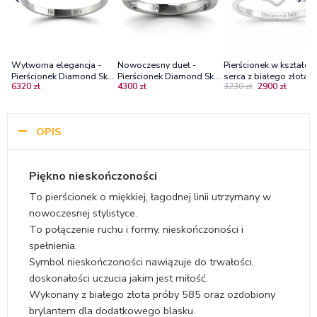
Wytworna elegancja -
Nowoczesny duet -
Pierścionek w kształcie
Pierścionek Diamond Sky
Pierścionek Diamond Sky
serca z białego złota z
6320 zł
4300 zł
3230 zł
2900 zł
zaręczynowy z białego
z białego złota z
diamentami Diamond 
złota z diamentami
diamentami
- Harmonia Miłości
OPIS
Piękno nieskończoności
To pierścionek o miękkiej, łagodnej linii utrzymany w
nowoczesnej stylistyce.
To połączenie ruchu i formy, nieskończoności i
spełnienia.
Symbol nieskończoności nawiązuje do trwałości,
doskonałości uczucia jakim jest miłość.
Wykonany z białego złota próby 585 oraz ozdobiony
brylantem dla dodatkowego blasku.