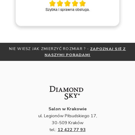
M
Szybka i sprawna obsługa.
NIE WIESZ JAK ZMIERZYĆ ROZMIAR ? -
ZAPOZNAJ SIĘ Z
NASZYMI PORADAMI
Salon w Krakowie
ul. Legionów Piłsudskiego 17,
30-509 Kraków
tel.:
12 422 77 93